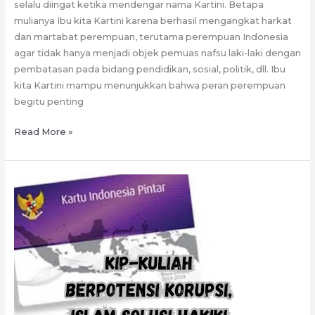
selalu diingat ketika mendengar nama Kartini. Betapa
mulianya Ibu kita Kartini karena berhasil mengangkat harkat
dan martabat perempuan, terutama perempuan Indonesia
agar tidak hanya menjadi objek pemuas nafsu laki-laki dengan
pembatasan pada bidang pendidikan, sosial, politik, dll. Ibu
kita Kartini mampu menunjukkan bahwa peran perempuan
begitu penting
Hari
Read More »
Kartini
Diperingati,
Misi
Kartini
Dikhianati