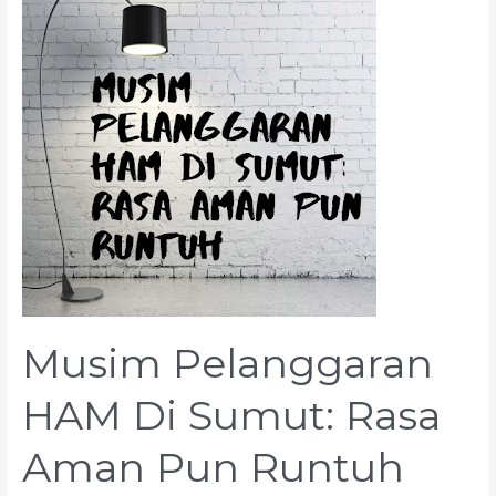
Musim Pelanggaran
HAM Di Sumut: Rasa
Aman Pun Runtuh