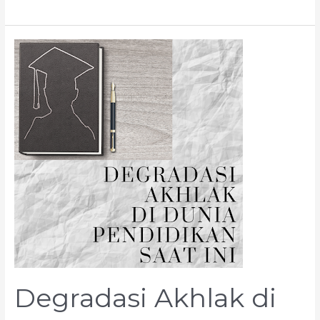
Kuliah
Berpotensi
Korupsi,
Islam
Solusi
Hakiki
Degradasi Akhlak di