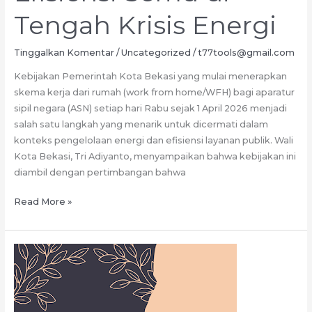
Tengah Krisis Energi
Tinggalkan Komentar
/
Uncategorized
/
t77tools@gmail.com
Kebijakan Pemerintah Kota Bekasi yang mulai menerapkan
skema kerja dari rumah (work from home/WFH) bagi aparatur
sipil negara (ASN) setiap hari Rabu sejak 1 April 2026 menjadi
salah satu langkah yang menarik untuk dicermati dalam
konteks pengelolaan energi dan efisiensi layanan publik. Wali
Kota Bekasi, Tri Adiyanto, menyampaikan bahwa kebijakan ini
diambil dengan pertimbangan bahwa
Efisiensi
Read More »
Semu
di
Tengah
Krisis
Energi