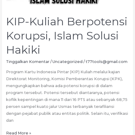
KIP-Kuliah Berpotensi
Korupsi, Islam Solusi
Hakiki
Tinggalkan Komentar
/
Uncategorized
/
t77tools@gmail.com
Program Kartu Indonesia Pintar (KIP) Kuliah melalui kajian
Direktorat Monitoring, Komisi Pemberantas Korupsi (KPK),
mengungkapkan bahwa ada potensi korupsi di dalam
program tersebut. Potensi tersebut diantaranya, potensi
koflik kepentingan di mana 11 dari 16 PTS atau sebanyak 68,75
persen sampel kuato jalur Usmas terbanyak terafiliansi
dengan pejabat publik atau entitas politik. Selain itu, verifikasi
dan
KIP-
Read More »