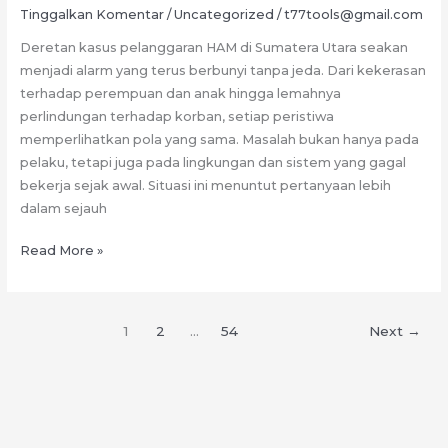
Tinggalkan Komentar
/
Uncategorized
/
t77tools@gmail.com
Deretan kasus pelanggaran HAM di Sumatera Utara seakan
menjadi alarm yang terus berbunyi tanpa jeda. Dari kekerasan
terhadap perempuan dan anak hingga lemahnya
perlindungan terhadap korban, setiap peristiwa
memperlihatkan pola yang sama. Masalah bukan hanya pada
pelaku, tetapi juga pada lingkungan dan sistem yang gagal
bekerja sejak awal. Situasi ini menuntut pertanyaan lebih
dalam sejauh
Musim
Read More »
Pelanggaran
HAM
Di
1
2
…
54
Next
→
Sumut:
Rasa
Aman
Pun
Runtuh