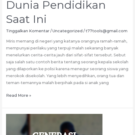
Dunia Pendidikan
Saat Ini
Tinggalkan Komentar
/
Uncategorized
/
t77tools@gmail.com
Miris memang di negeri yang katanya orangnya ramah-ramah,
mempunyai perilaku yang terpuji malah sekarang banyak
menelurkan cerita-cerita jauh dari sifat-sifat tersebut. Sebut
saja salah satu contoh berita tentang seorang kepala sekolah
yang dilaporkan ke polisi karena menegur seorang siswa yang
merokok disekolah. Yang lebih menyedihkan, orang tua dan
teman-temannya malah berpihak pada si anak yang
Degradasi
Read More »
Akhlak
di
Dunia
Pendidikan
Saat