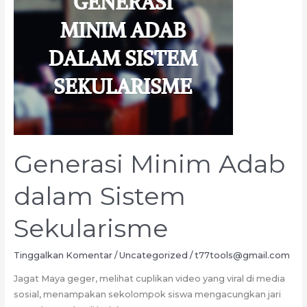
Ini
Generasi Minim Adab
dalam Sistem
Sekularisme
Tinggalkan Komentar
/
Uncategorized
/
t77tools@gmail.com
Jagat Maya geger, melihat cuplikan video yang viral di media
sosial, menampakan sekolompok siswa mengacungkan jari