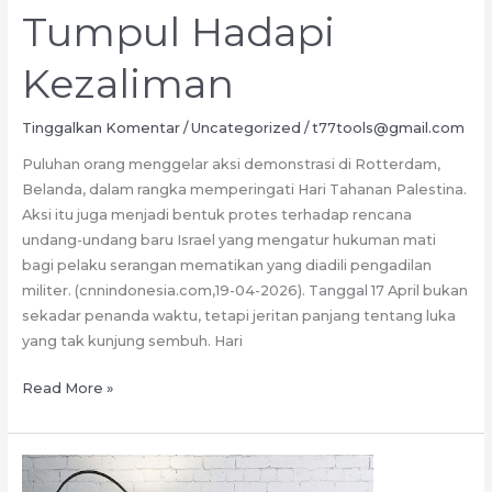
Tumpul Hadapi
Kezaliman
Tinggalkan Komentar
/
Uncategorized
/
t77tools@gmail.com
Puluhan orang menggelar aksi demonstrasi di Rotterdam,
Belanda, dalam rangka memperingati Hari Tahanan Palestina.
Aksi itu juga menjadi bentuk protes terhadap rencana
undang-undang baru Israel yang mengatur hukuman mati
bagi pelaku serangan mematikan yang diadili pengadilan
militer. (cnnindonesia.com,19-04-2026). Tanggal 17 April bukan
sekadar penanda waktu, tetapi jeritan panjang tentang luka
yang tak kunjung sembuh. Hari
Hukum
Read More »
Global
Tumpul
Hadapi
Kezaliman