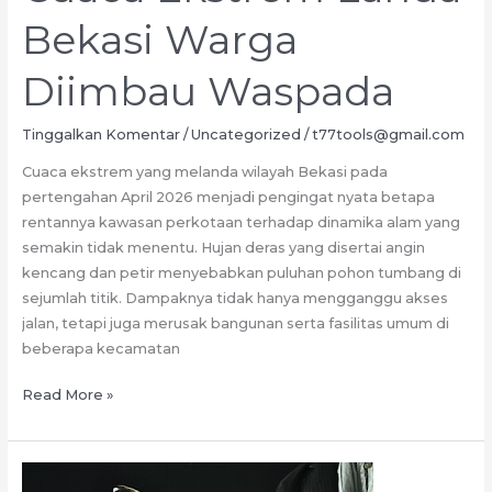
Bekasi Warga
Diimbau Waspada
Tinggalkan Komentar
/
Uncategorized
/
t77tools@gmail.com
Cuaca ekstrem yang melanda wilayah Bekasi pada
pertengahan April 2026 menjadi pengingat nyata betapa
rentannya kawasan perkotaan terhadap dinamika alam yang
semakin tidak menentu. Hujan deras yang disertai angin
kencang dan petir menyebabkan puluhan pohon tumbang di
sejumlah titik. Dampaknya tidak hanya mengganggu akses
jalan, tetapi juga merusak bangunan serta fasilitas umum di
beberapa kecamatan
Cuaca
Read More »
Ekstrem
Landa
Bekasi