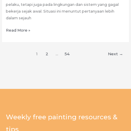
pelaku, tetapi juga pada lingkungan dan sistem yang gagal
bekerja sejak awal. Situasi ini menuntut pertanyaan lebih
dalam sejauh
Musim
Read More »
Pelanggaran
HAM
Di
1
2
…
54
Next
→
Sumut:
Rasa
Aman
Pun
Runtuh
Weekly free painting resources &
tips