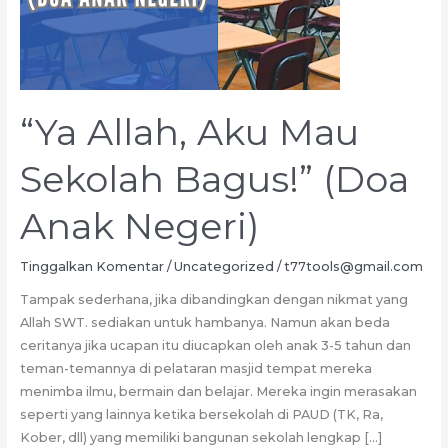
“Ya Allah, Aku Mau
Sekolah Bagus!” (Doa
Anak Negeri)
Tinggalkan Komentar
/
Uncategorized
/
t77tools@gmail.com
Tampak sederhana, jika dibandingkan dengan nikmat yang
Allah SWT. sediakan untuk hambanya. Namun akan beda
ceritanya jika ucapan itu diucapkan oleh anak 3-5 tahun dan
teman-temannya di pelataran masjid tempat mereka
menimba ilmu, bermain dan belajar. Mereka ingin merasakan
seperti yang lainnya ketika bersekolah di PAUD (TK, Ra,
Kober, dll) yang memiliki bangunan sekolah lengkap […]