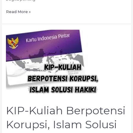
Hari
Read More »
Kartini
Diperingati,
Misi
Kartini
Dikhianati
KIP-Kuliah Berpotensi
Korupsi, Islam Solusi