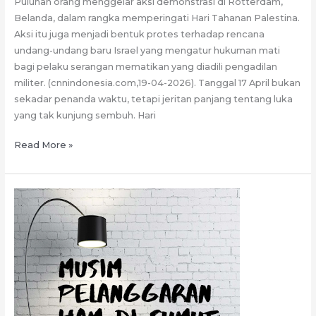
Puluhan orang menggelar aksi demonstrasi di Rotterdam,
Belanda, dalam rangka memperingati Hari Tahanan Palestina.
Aksi itu juga menjadi bentuk protes terhadap rencana
undang-undang baru Israel yang mengatur hukuman mati
bagi pelaku serangan mematikan yang diadili pengadilan
militer. (cnnindonesia.com,19-04-2026). Tanggal 17 April bukan
sekadar penanda waktu, tetapi jeritan panjang tentang luka
yang tak kunjung sembuh. Hari
Hukum
Read More »
Global
Tumpul
Hadapi
Kezaliman