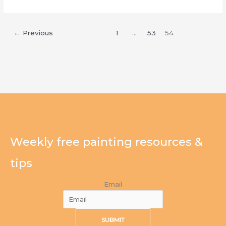
Agama
Dan
Keutamaannya
←
Previous
1
…
53
54
Weekly free painting resources &
tips
Email
SUBMIT