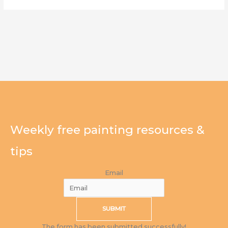
Weekly free painting resources &
tips
Email
SUBMIT
The form has been submitted successfully!