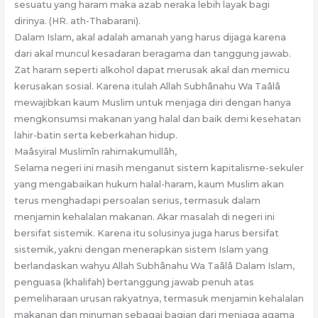
sesuatu yang haram maka azab neraka lebih layak bagi
dirinya. (HR. ath-Thabarani).
Dalam Islam, akal adalah amanah yang harus dijaga karena
dari akal muncul kesadaran beragama dan tanggung jawab.
Zat haram seperti alkohol dapat merusak akal dan memicu
kerusakan sosial. Karena itulah Allah Subhânahu Wa Taâlâ
mewajibkan kaum Muslim untuk menjaga diri dengan hanya
mengkonsumsi makanan yang halal dan baik demi kesehatan
lahir-batin serta keberkahan hidup.
Maâsyiral Muslimîn rahimakumullâh,
Selama negeri ini masih menganut sistem kapitalisme-sekuler
yang mengabaikan hukum halal-haram, kaum Muslim akan
terus menghadapi persoalan serius, termasuk dalam
menjamin kehalalan makanan. Akar masalah di negeri ini
bersifat sistemik. Karena itu solusinya juga harus bersifat
sistemik, yakni dengan menerapkan sistem Islam yang
berlandaskan wahyu Allah Subhânahu Wa Taâlâ Dalam Islam,
penguasa (khalifah) bertanggung jawab penuh atas
pemeliharaan urusan rakyatnya, termasuk menjamin kehalalan
makanan dan minuman sebagai bagian dari menjaga agama