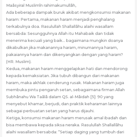
Maâsyiral Muslimîn rahimakumullâh,
Ada beberapa dampak buruk akibat mengkonsumsi makanan
haram: Pertama, makanan haram menjadi penghalang
terkabulnya doa. Rasulullah Shallallâhu alaihi wasallam
bersabda: Sesungguhnya Allah itu Mahabaik dan tidak
menerima kecuali yang baik… bagaimana mungkin doanya
dikabulkan jika makanannya haram, minumannya haram,
pakaiannya haram dan dikenyangkan dengan yang haram?
(HR. Muslim).
Kedua, makanan haram menggelapkan hati dan mendorong
kepada kemaksiatan. Jika tubuh dibangun dari makanan
haram, maka akhlak cenderung rusak. Makanan haram juga
membuka pintu pengaruh setan, sebagaimana firman Allah
Subhânahu Wa Taâlâ dalam QS. al-Mâidah [5]: 90 yang
menyebut khamar, berjudi, dan praktik keharaman lainnya
sebagai perbuatan setan yang harus dijauhi.
Ketiga, konsumsi makanan haram merusak amal ibadah dan
bisa membawa kepada siksa neraka. Rasulullah Shallallâhu
alaihi wasallam bersabda: ”Setiap daging yang tumbuh dari