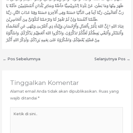
ظَهَرَ مِنْهَا وَمَا بَطَنَ، عَنْ بَلَدِنَا اِنْدُونِيْسِيَّا خآصَّةً وَسَائِرِ بُلْدَانِ اْلمُسْلِمِيْنَ عآمَّةً يَا
رَبَّ اْلعَالَمِيْنَ، رَبَّنَا آتِناَ فِى الدُّنْيَا حَسَنَةً وَفِى اْلآخِرَةِ حَسَنَةً وَقِنَا عَذَابَ النَّارِ، رَبَّنَا
ظَلَمْنَا اَنْفُسَنَا وَإنْ لَمْ تَغْفِرْ لَنَا وَتَرْحَمْنَا لَنَكُوْنَنَّ مِنَ اْلخَاسِرِيْنَ.
عِبَادَ اللهِ ! إِنَّ اللهَ يَأْمُرُ بِاْلعَدْلِ وَاْلإِحْسَانِ وَإِيْتآءِ ذِي اْلقُرْبىَ وَيَنْهَى عَنِ اْلفَحْشآءِ
وَاْلمُنْكَرِ وَاْلبَغْي يَعِظُكُمْ لَعَلَّكُمْ تَذَكَّرُوْنَ، وَاذْكُرُوا اللهَ اْلعَظِيْمَ يَذْكُرْكُمْ، وَاسْأَلُوْهُ
مِنْ فَضْلِهِ يُعْطِكُمْ، وَاشْكُرُوْهُ عَلىَ نِعَمِهِ يَزِدْكُمْ، وَلَذِكْرُ اللهِ أَكْبَرْ
←
Pos Sebelumnya
Selanjutnya Pos
→
Tinggalkan Komentar
Alamat email Anda tidak akan dipublikasikan.
Ruas yang
wajib ditandai
*
Ketik
di
sini..