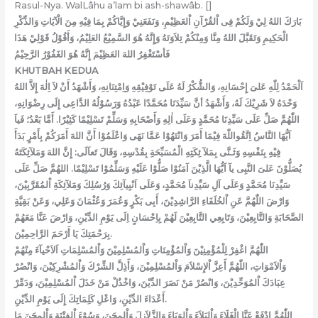
Rasul-Nya. WalLâhu a’lam bi ash-shawâb. []
بَارَكَ اللهُ لِيْ وَلَكُمْ فِى اْلقُرْآنِ اْلعَظِيْمِ، وَنَفَعَنِيْ وَإِيَّاكُمْ بِمَا فِيْهِ مِنَ الْآيَاتِ وَالذِّكْرِ
الْحَكِيمِ وَتَقَبَّلَ اللهُ مِنَّا وَمِنْكُمْ تِلاَوَتَهُ وَإِنَّهُ هُوَ السَّمِيْعُ العَلِيْمُ، وَأَقُوْلُ قَوْلِيْ هَذَا
فَأسْتَغْفِرُ اللهَ العَظِيْمَ إِنَّهُ هُوَ الغَفُوْرُ الرَّحِيْمُ
KHUTBAH KEDUA
اَلْحَمْدُ لِلّٰهِ عَلىَ إِحْسَانِهِ، وَالشُّكْرُ لَهُ عَلَى تَوْفِيْقِهِ وَاِمْتِنَانِهِ، وَأَشْهَدُ أَنْ لاَ اِلٰهَ إِلاَّ اللهُ
وَحْدَهُ لاَ شَرِيْكَ لَهُ، وَأَشْهَدُ أنَّ سَيِّدَنَا مُحَمَّدًا عَبْدُهُ وَرَسُوْلُهُ الدَّاعِى إِلَى رِضْوَانِهِ،
اللّٰهُمَّ صَلِّ عَلَى سَيِّدِنَا مُحَمَّدٍ وَعَلَى اٰلِهِ وَأَصْحَابِهِ وَسَلِّمْ تَسْلِيْمًا كَثِيْرًا. أَمَّا بَعْدُ؛ فَياَ
اَيُّهَا النَّاسُ اِتَّقُواللّٰهَ فِيْمَا أَمَرَ وَانْتَهُوْا عَمَّا نَهَى وَاعْلَمُوْا أَنَّ اللهَ أَمَرَكُمْ بِأَمْرٍ بَدَأَ
فِيْهِ بِنَفْسِهِ وَثَـنَّى بِمَلآ ئِكَتِهِ الْمُسَبِّحَةِ بِقُدْسِهِ، وَقَالَ تَعاَلَى: إِنَّ اللهَ وَمَلآئِكَتَهُ
يُصَلُّوْنَ عَلىَ النَّبِى يآ اَيُّهَا الَّذِيْنَ آمَنُوْا صَلُّوْا عَلَيْهِ وَسَلِّمُوْا تَسْلِيْمًا. اللهُمَّ صَلِّ عَلَى
سَيِّدِنَا مُحَمَّدٍ وَعَلَى آلِ سَيِّدِناَ مُحَمَّدٍ، وَعَلَى اَنْبِيآئِكَ وَرُسُلِكَ وَمَلآئِكَةِ اْلمُقَرَّبِيْنَ،
وَارْضَ اللّٰهُمَّ عَنِ اْلخُلَفَاءِ الرَّاشِدِيْنَ، أَبِى بَكْرٍ وَعُمَرَ وَعُثْمَانَ وَعَلِي، وَعَنْ بَقِيَّةِ
الصَّحَابَةِ وَالتَّابِعِيْنَ، وَتَابِعِي التَّابِعِيْنَ لَهُمْ بِاِحْسَانٍ اِلَى يَوْمِ الدِّيْنِ، وَارْضَ عَنَّا مَعَهُمْ
بِرَحْمَتِكَ يَا أَرْحَمَ الرَّاحِمِيْنَ.
اللّٰهُمَّ اغْفِرْ لِلْمُؤْمِنِيْنَ وَاْلمُؤْمِنَاتِ وَاْلمُسْلِمِيْنَ وَاْلمُسْلِمَاتِ اَلاَحْيآءَ مِنْهُمْ
وَاْلاَمْوَاتِ، اللّٰهُمَّ أَعِزَّ اْلإِسْلاَمَ وَاْلمُسْلِمِيْنَ، وَأَذِلَّ الشِّرْكَ وَاْلمُشْرِكِيْنَ، وَانْصُرْ
عِبَادَكَ اْلمُوَحِّدِيْنَ، وَانْصُرْ مَنْ نَصَرَ الدِّيْنَ، وَاخْذُلْ مَنْ خَذَلَ اْلمُسْلِمِيْنَ، وَدَمِّرْ
أَعْدَاءَ الدِّيْنِ، وَاعْلِ كَلِمَاتِكَ إِلَى يَوْمِ الدِّيْنِ.
اللّٰهُمَّ ادْفَعْ عَنَّا الْغَلَاءَ وَاْلبَلاَءَ وَاْلوَبَاءَ وَالزَّلاَزِلَ وَاْلمِحَنَ، وَسُوْءَ اْلفِتْنَةِ وَاْلمِحَنَ مَا