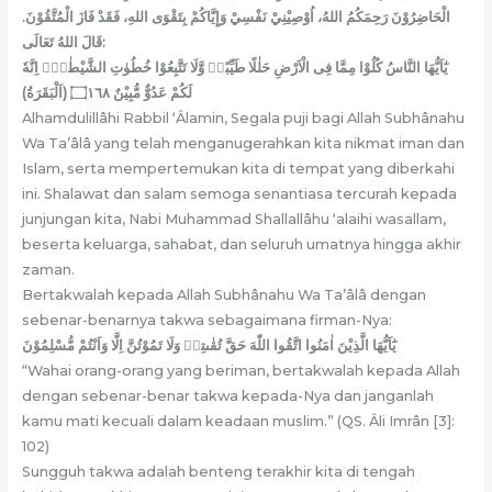
الْحَاضِرُوْنَ رَحِمَكُمُ اللهُ، اُوْصِيْنِيْ نَفْسِيْ وَإِيَّاكُمْ بِتَقْوَى اللهِ، فَقَدْ فَازَ الْمُتَّقُوْنَ.
قَالَ اللهُ تَعَالَى:
يٰٓاَيُّهَا النَّاسُ كُلُوْا مِمَّا فِى الْاَرْضِ حَلٰلًا طَيِّبًاۖ وَّلَا تَتَّبِعُوْا خُطُوٰتِ الشَّيْطٰنِۗ اِنَّهٗ
لَكُمْ عَدُوٌّ مُّبِيْنٌ ۝١٦٨ (اَلْبَقَرَةُ)
Alhamdulillâhi Rabbil ‘Âlamin, Segala puji bagi Allah Subhânahu
Wa Ta’âlâ yang telah menganugerahkan kita nikmat iman dan
Islam, serta mempertemukan kita di tempat yang diberkahi
ini. Shalawat dan salam semoga senantiasa tercurah kepada
junjungan kita, Nabi Muhammad Shallallâhu ‘alaihi wasallam,
beserta keluarga, sahabat, dan seluruh umatnya hingga akhir
zaman.
Bertakwalah kepada Allah Subhânahu Wa Ta’âlâ dengan
sebenar-benarnya takwa sebagaimana firman-Nya:
يٰٓاَيُّهَا الَّذِيْنَ اٰمَنُوا اتَّقُوا اللّٰهَ حَقَّ تُقٰىتِهٖ وَلَا تَمُوْتُنَّ اِلَّا وَاَنْتُمْ مُّسْلِمُوْنَ
“Wahai orang-orang yang beriman, bertakwalah kepada Allah
dengan sebenar-benar takwa kepada-Nya dan janganlah
kamu mati kecuali dalam keadaan muslim.” (QS. Âli Imrân [3]:
102)
Sungguh takwa adalah benteng terakhir kita di tengah