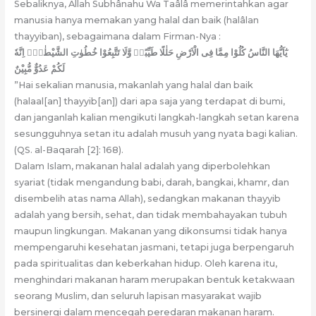
Sebaliknya, Allah Subhânahu Wa Taâlâ memerintahkan agar
manusia hanya memakan yang halal dan baik (halâlan
thayyiban), sebagaimana dalam Firman-Nya :
يٰٓاَيُّهَا النَّاسُ كُلُوْا مِمَّا فِى الْاَرْضِ حَلٰلًا طَيِّبًاۖ وَّلَا تَتَّبِعُوْا خُطُوٰتِ الشَّيْطٰنِۗ اِنَّهٗ
لَكُمْ عَدُوٌّ مُّبِيْنٌ
”Hai sekalian manusia, makanlah yang halal dan baik
(halaal[an] thayyib[an]) dari apa saja yang terdapat di bumi,
dan janganlah kalian mengikuti langkah-langkah setan karena
sesungguhnya setan itu adalah musuh yang nyata bagi kalian.
(QS. al-Baqarah [2]: 168).
Dalam Islam, makanan halal adalah yang diperbolehkan
syariat (tidak mengandung babi, darah, bangkai, khamr, dan
disembelih atas nama Allah), sedangkan makanan thayyib
adalah yang bersih, sehat, dan tidak membahayakan tubuh
maupun lingkungan. Makanan yang dikonsumsi tidak hanya
mempengaruhi kesehatan jasmani, tetapi juga berpengaruh
pada spiritualitas dan keberkahan hidup. Oleh karena itu,
menghindari makanan haram merupakan bentuk ketakwaan
seorang Muslim, dan seluruh lapisan masyarakat wajib
bersinergi dalam mencegah peredaran makanan haram.