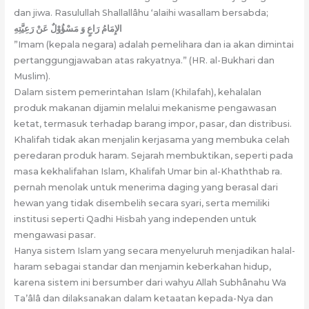
dan jiwa. Rasulullah Shallallâhu ‘alaihi wasallam bersabda;
الإِمَامُ رَاعٍ وَ مَسْؤُوْلٌ عَنْ رَعِيَّتِهِ
”Imam (kepala negara) adalah pemelihara dan ia akan dimintai
pertanggungjawaban atas rakyatnya.” (HR. al-Bukhari dan
Muslim).
Dalam sistem pemerintahan Islam (Khilafah), kehalalan
produk makanan dijamin melalui mekanisme pengawasan
ketat, termasuk terhadap barang impor, pasar, dan distribusi.
Khalifah tidak akan menjalin kerjasama yang membuka celah
peredaran produk haram. Sejarah membuktikan, seperti pada
masa kekhalifahan Islam, Khalifah Umar bin al-Khaththab ra.
pernah menolak untuk menerima daging yang berasal dari
hewan yang tidak disembelih secara syari, serta memiliki
institusi seperti Qadhi Hisbah yang independen untuk
mengawasi pasar.
Hanya sistem Islam yang secara menyeluruh menjadikan halal-
haram sebagai standar dan menjamin keberkahan hidup,
karena sistem ini bersumber dari wahyu Allah Subhânahu Wa
Ta’âlâ dan dilaksanakan dalam ketaatan kepada-Nya dan