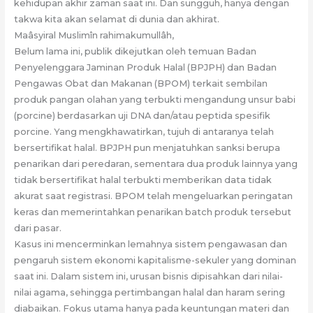
kehidupan akhir zaman saat ini. Dan sungguh, hanya dengan
takwa kita akan selamat di dunia dan akhirat.
Maâsyiral Muslimîn rahimakumullâh,
Belum lama ini, publik dikejutkan oleh temuan Badan
Penyelenggara Jaminan Produk Halal (BPJPH) dan Badan
Pengawas Obat dan Makanan (BPOM) terkait sembilan
produk pangan olahan yang terbukti mengandung unsur babi
(porcine) berdasarkan uji DNA dan/atau peptida spesifik
porcine. Yang mengkhawatirkan, tujuh di antaranya telah
bersertifikat halal. BPJPH pun menjatuhkan sanksi berupa
penarikan dari peredaran, sementara dua produk lainnya yang
tidak bersertifikat halal terbukti memberikan data tidak
akurat saat registrasi. BPOM telah mengeluarkan peringatan
keras dan memerintahkan penarikan batch produk tersebut
dari pasar.
Kasus ini mencerminkan lemahnya sistem pengawasan dan
pengaruh sistem ekonomi kapitalisme-sekuler yang dominan
saat ini. Dalam sistem ini, urusan bisnis dipisahkan dari nilai-
nilai agama, sehingga pertimbangan halal dan haram sering
diabaikan. Fokus utama hanya pada keuntungan materi dan