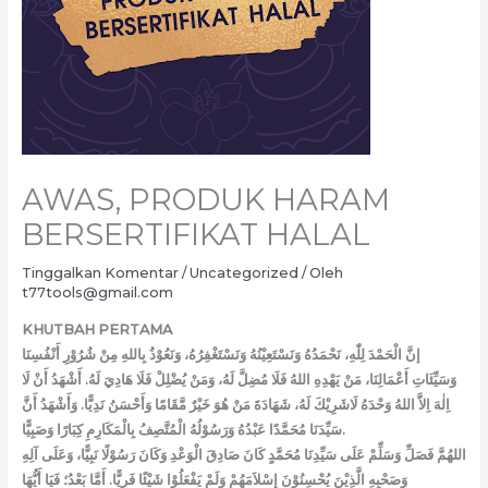
AWAS, PRODUK HARAM
BERSERTIFIKAT HALAL
Tinggalkan Komentar
/
Uncategorized
/ Oleh
t77tools@gmail.com
KHUTBAH PERTAMA
إنَّ الْحَمْدَ لِلّٰهِ، نَحْمَدُهُ وَنَسْتَعِيْنُهُ وَنَسْتَغْفِرُهُ، وَنَعُوْذُ بِاللهِ مِنْ شُرُوْرِ أَنْفُسِنَا
وَسَيِّئَاتِ أَعْمَالِنَا، مَنْ يَهْدِهِ اللهُ فَلَا مُضِلَّ لَهُ، وَمَنْ يُضْلِلْ فَلَا هَادِيَ لَهُ. أَشْهَدُ أَنْ لَا
اِلٰهَ اِلاَّ اللهُ وَحْدَهُ لَاشَرِيْكَ لَهُ، شَهَادَةَ مَنْ هُوَ خَيْرٌ مَّقَامًا وَأَحْسَنُ نَدِيًّا. وَأَشْهَدُ أَنَّ
سَيِّدَنَا مُحَمَّدًا عَبْدُهُ وَرَسُوْلُهُ الْمُتَّصِفُ بِالْمَكَارِمِ كِبَارًا وَصَبِيًّا.
اللهُمَّ فَصَلِّ وَسَلِّمْ عَلَى سَيِّدِنَا مُحَمَّدٍ كَانَ صَادِقَ الْوَعْدِ وَكَانَ رَسُوْلًا نَبِيًّا، وَعَلَى آلِهِ
وَصَحْبِهِ الَّذِيْنَ يُحْسِنُوْنَ إِسْلاَمَهُمْ وَلَمْ يَفْعَلُوْا شَيْئًا فَرِيًّا. أَمَّا بَعْدُ؛ فَيَا أَيُّهَا