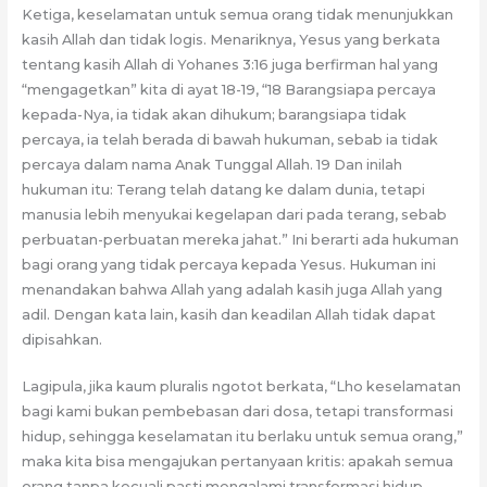
Ketiga, keselamatan untuk semua orang tidak menunjukkan
kasih Allah dan tidak logis. Menariknya, Yesus yang berkata
tentang kasih Allah di Yohanes 3:16 juga berfirman hal yang
“mengagetkan” kita di ayat 18-19, “18 Barangsiapa percaya
kepada-Nya, ia tidak akan dihukum; barangsiapa tidak
percaya, ia telah berada di bawah hukuman, sebab ia tidak
percaya dalam nama Anak Tunggal Allah. 19 Dan inilah
hukuman itu: Terang telah datang ke dalam dunia, tetapi
manusia lebih menyukai kegelapan dari pada terang, sebab
perbuatan-perbuatan mereka jahat.” Ini berarti ada hukuman
bagi orang yang tidak percaya kepada Yesus. Hukuman ini
menandakan bahwa Allah yang adalah kasih juga Allah yang
adil. Dengan kata lain, kasih dan keadilan Allah tidak dapat
dipisahkan.
Lagipula, jika kaum pluralis ngotot berkata, “Lho keselamatan
bagi kami bukan pembebasan dari dosa, tetapi transformasi
hidup, sehingga keselamatan itu berlaku untuk semua orang,”
maka kita bisa mengajukan pertanyaan kritis: apakah semua
orang tanpa kecuali pasti mengalami transformasi hidup