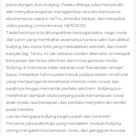
perundungan atau bullying. Pelaku diduga suka menyendiri
dan menyukai kegiatan menggambar sesuatu bernuansa
ekstremisme seperti ter*ris, Amerika Serikat, dan menyukai
video perang. (cnnindonesia, 08/11/2025).
Tiada hentinya kita ditumpahkan berbagai kabar tragis mulai
dari santri yang membakar asramanya karena sakit hati akibat
bullying, lalu siswa SMA yang meledakkan sekolah, dan masih
banyak lagi. Tentu, ini tak sebatas insiden dramatis, ini menjadi
kenyataan dari krisis identitas dan moral generasi muda.
Bullying di Indonesia tidak sebatas soal “kenakalan remaja”
biasa, melainkan hal ini sudah masuk pada problem struktural
yang mempengaruhi kesehatan mental, relasi sosial, dan
parahnya hingga memantik perilaku ekstrem. Bullying pun
melahirkan dampak skala panjang pada kemampuan sosial
anak muda, rasa kesepian, dan perilaku menyakiti diri sendiri
pada mereka.
Lantas mengapa bullying begitu parah dan sistemik?
Pertama, luka psikologis yang mendalam. Korban bullying
sering mengalami kecemasan, stres, dan gangguan konsep