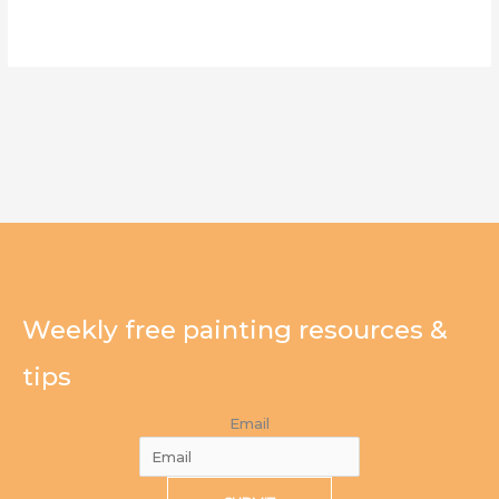
Weekly free painting resources &
tips
Email