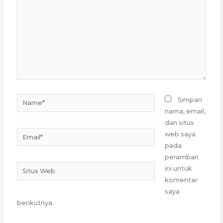
sini..
Name*
Simpan
nama, email,
dan situs
Email*
web saya
pada
peramban
Situs
ini untuk
Web
komentar
saya
berikutnya.