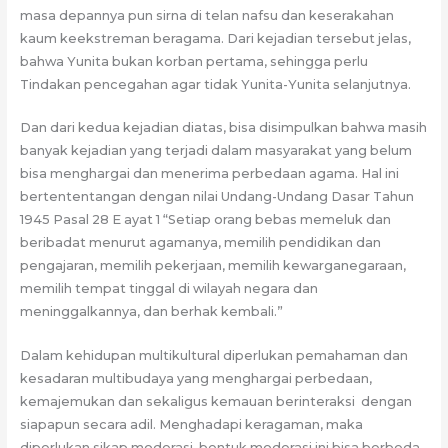
masa depannya pun sirna di telan nafsu dan keserakahan
kaum keekstreman beragama. Dari kejadian tersebut jelas,
bahwa Yunita bukan korban pertama, sehingga perlu
Tindakan pencegahan agar tidak Yunita-Yunita selanjutnya.
Dan dari kedua kejadian diatas, bisa disimpulkan bahwa masih
banyak kejadian yang terjadi dalam masyarakat yang belum
bisa menghargai dan menerima perbedaan agama. Hal ini
bertententangan dengan nilai Undang-Undang Dasar Tahun
1945 Pasal 28 E ayat 1 “Setiap orang bebas memeluk dan
beribadat menurut agamanya, memilih pendidikan dan
pengajaran, memilih pekerjaan, memilih kewarganegaraan,
memilih tempat tinggal di wilayah negara dan
meninggalkannya, dan berhak kembali.”
Dalam kehidupan multikultural diperlukan pemahaman dan
kesadaran multibudaya yang menghargai perbedaan,
kemajemukan dan sekaligus kemauan berinteraksi dengan
siapapun secara adil. Menghadapi keragaman, maka
diperlukan sikap moderasi, bentuk moderasi ini bisa berbeda