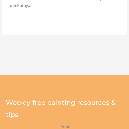
berikutnya.
Weekly free painting resources &
tips
Email