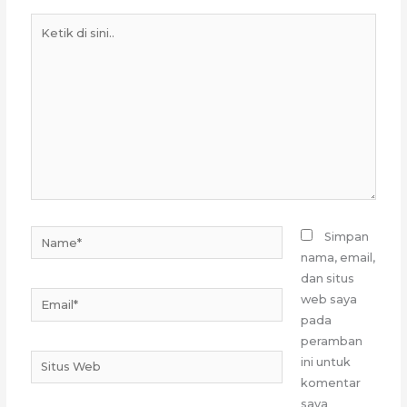
Ketik
di
sini..
Name*
Simpan
nama, email,
dan situs
Email*
web saya
pada
peramban
Situs
ini untuk
Web
komentar
saya