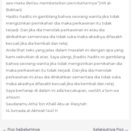
saw maka Beliau membatalkan pernikahannya”
(HR al-
Bukhari).
Hadits-hadits ini gamblang bahwa seorang wanita jika tidak
mengizinkan pernikahan dia maka perkawinan itu tidak
terjadi. Dan jika dia menolak perkawinan ini atau dia
dinikahkan sementara dia tidak suka maka akadnya difasakh
kecuali jika dia kembali dan rela).
Anda lihat teks yang jelas dalam masalah ini dengan apa yang
kami sebutkan di atas. Saya ulangi, (hadits-hadits ini gamblang
bahwa seorang wanita jika tidak mengizinkan pernikahan dia
maka perkawinan itu tidak terjadi. Dan jika dia menolak
perkawinan ini atau dia dinikahkan sementara dia tidak suka
maka akadnya difasakh kecuali jika dia kembali dan rela).
Saya berharap di dalam ini ada kecukupan,
wallâh a’lam wa
ahkam.
Saudaramu Atha’ bin Khalil Abu ar-Rasytah
14 Jumada al-Akhirah 1441 H
←
Pos Sebelumnya
Selanjutnya Pos
→