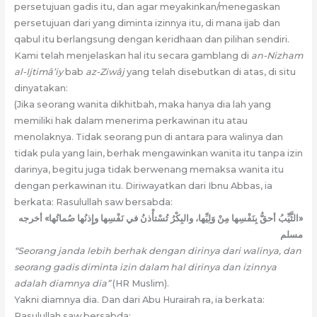
persetujuan gadis itu, dan agar meyakinkan/menegaskan
persetujuan dari yang diminta izinnya itu, di mana ijab dan
qabul itu berlangsung dengan keridhaan dan pilihan sendiri.
Kami telah menjelaskan hal itu secara gamblang di
an-Nizham
al-Ijtimâ’iy
bab
az-Ziwâj
yang telah disebutkan di atas, di situ
dinyatakan:
(Jika seorang wanita dikhitbah, maka hanya dia lah yang
memiliki hak dalam menerima perkawinan itu atau
menolaknya. Tidak seorang pun di antara para walinya dan
tidak pula yang lain, berhak mengawinkan wanita itu tanpa izin
darinya, begitu juga tidak berwenang memaksa wanita itu
dengan perkawinan itu. Diriwayatkan dari Ibnu Abbas, ia
berkata: Rasulullah saw bersabda:
«الثَّيِّبُ أحقُّ بِنَفْسِها مِنْ وَلِيِّها، والبِكْرُ تُسْتأْذنُ في نَفْسِها وإِذنُها صُماتُها» أخرجه
مسلم
“Seorang janda lebih berhak dengan dirinya dari walinya, dan
seorang gadis diminta izin dalam hal dirinya dan izinnya
adalah diamnya dia”
(HR Muslim).
Yakni diamnya dia. Dan dari Abu Hurairah ra, ia berkata:
Rasulullah saw bersabda: