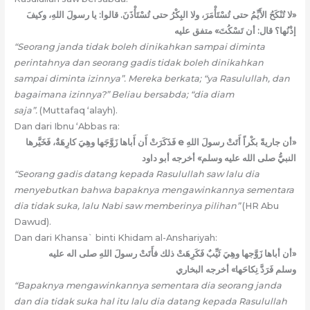
«لا تُنْكَحُ الأَيِّمُ حتى تُسْتَأْمَرَ، ولا البِكْرُ حتى تُسْتَأْذَنَ. قالوا: يا رسولَ اللهِ، وكيفَ
إذْنُها؟ قال: أن تَسْكُتَ» متفق عليه
“Seorang janda tidak boleh dinikahkan sampai diminta
perintahnya dan seorang gadis tidak boleh dinikahkan
sampai diminta izinnya”. Mereka berkata; “ya Rasulullah, dan
bagaimana izinnya?” Beliau bersabda; “dia diam
saja”.
(Muttafaq ‘alayh).
Dan dari Ibnu ‘Abbas ra:
«أن جاريةً بكْراً أَتَتْ رسولَ اللهِ e فَذَكَرَتْ أَن أَباها زَوَّجَها وهِيَ كارِهَةٌ، فَخَيَّرها
النبيُّ صلى الله عليه وسلم» أخرجه أبو داود
“Seorang gadis datang kepada Rasulullah saw lalu dia
menyebutkan bahwa bapaknya mengawinkannya sementara
dia tidak suka, lalu Nabi saw memberinya pilihan”
(HR Abu
Dawud).
Dan dari Khansa` binti Khidam al-Anshariyah:
«أن أباها زَوَّجها وهِيَ ثَيِّبٌ فَكَرِهَتْ ذلك فأَتَتْ رسولَ اللهِ صلى اله عليه
وسلم فَرَدَّ نِكاحَها» أخرجه البخاري
“Bapaknya mengawinkannya sementara dia seorang janda
dan dia tidak suka hal itu lalu dia datang kepada Rasulullah