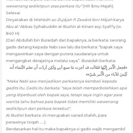
wewenang sedikitpun atas perkara itu”
(HR Ibnu Majah).
Selesai.
Dinyatakan di
Mishbâh az-Zujâjah fî Zawâid Ibni Mâjah
karya
Abu al-‘Abbas Syihabuddin al-Bushiri al-Kinani asy-Syafi’iy (w.
840 H):
(Dari Abdullah bin Buraidah dari bapaknya, ia berkata: seorang
gadis datang kepada Nabi saw lalu dia berkata: “bapak saya
mengawinkan saya dengan putera saudaranya untuk
mengangkat derajatnya melalui saya”. Buraidah berkata:
«فَجعل الْأَمر إِلَيْهَا فَقَالَت قد أجزت مَا صنع أبي وَلَكِن أردْت أَن تعلم النِّسَاء أَنه
لَيْسَ للآباء من الْأَمر شَيْء»
“Maka Nabi saw menjadikan perkaranya kembali kepada
gadits itu. Gadis itu berkata: “saya telah memperbolehkan apa
yang diperbuat oleh bapak saya, tetapi saya ingin agar para
wanita tahu bahwa para bapak tidak memiliki wewenang
sedikitpun dari perkara tersebut”.
Al-Bushiri berkata: ini merupakan sanad shahih, para
perawinya tsiqah …..).
Berdasarkan hal itu maka bapaknya si gadis wajib mengambil