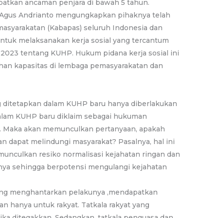
patkan ancaman penjara di bawah 5 tahun.
, Agus Andrianto mengungkapkan pihaknya telah
masyarakatan (Kabapas) seluruh Indonesia dan
ntuk melaksanakan kerja sosial yang tercantum
023 tentang KUHP. Hukum pidana kerja sosial ini
han kapasitas di lembaga pemasyarakatan dan
ng ditetapkan dalam KUHP baru hanya diberlakukan
l dalam KUHP baru diklaim sebagai hukuman
n. Maka akan memunculkan pertanyaan, apakah
n dapat melindungi masyarakat? Pasalnya, hal ini
nculkan resiko normalisasi kejahatan ringan dan
ya sehingga berpotensi mengulangi kejahatan
yang menghantarkan pelakunya ,mendapatkan
an hanya untuk rakyat. Tatkala rakyat yang
ika ditegakkan. Sedangkan, tatkala penguasa dan