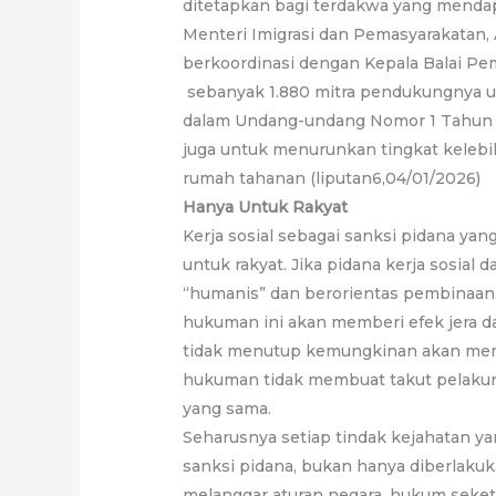
ditetapkan bagi terdakwa yang menda
Menteri Imigrasi dan Pemasyarakatan
berkoordinasi dengan Kepala Balai Pe
sebanyak 1.880 mitra pendukungnya u
dalam Undang-undang Nomor 1 Tahun 2
juga untuk menurunkan tingkat kelebi
rumah tahanan (liputan6,04/01/2026)
Hanya Untuk Rakyat
Kerja sosial sebagai sanksi pidana ya
untuk rakyat. Jika pidana kerja sosia
“humanis” dan berorientas pembinaa
hukuman ini akan memberi efek jera da
tidak menutup kemungkinan akan memu
hukuman tidak membuat takut pelakun
yang sama.
Seharusnya setiap tindak kejahatan 
sanksi pidana, bukan hanya diberlakuk
melanggar aturan negara, hukum seket