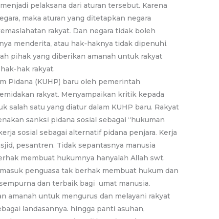
 menjadi pelaksana dari aturan tersebut. Karena
negara, maka aturan yang ditetapkan negara
maslahatan rakyat. Dan negara tidak boleh
a menderita, atau hak-haknya tidak dipenuhi.
lah pihak yang diberikan amanah untuk rakyat
hak-hak rakyat.
 Pidana (KUHP) baru oleh pemerintah
emidakan rakyat. Menyampaikan kritik kepada
k salah satu yang diatur dalam KUHP baru. Rakyat
nakan sanksi pidana sosial sebagai “hukuman
erja sosial sebagai alternatif pidana penjara. Kerja
asjid, pesantren. Tidak sepantasnya manusia
erhak membuat hukumnya hanyalah Allah swt.
ermasuk penguasa tak berhak membuat hukum dan
mpurna dan terbaik bagi umat manusia.
kan amanah untuk mengurus dan melayani rakyat
bagai landasannya. hingga panti asuhan,