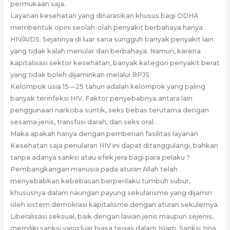
permukaan saja.
Layanan kesehatan yang dinarasikan khusus bagi ODHA
membentuk opini seolah-olah penyakit berbahaya hanya
HIV/AIDS. Sejatinya di luar sana sungguh banyak penyakit lain
yang tidak kalah menular dan berbahaya. Namun, karena
kapitalisasi sektor kesehatan, banyak kategori penyakit berat
yang tidak boleh dijaminkan melalui BPJS.
Kelompok usia 15—25 tahun adalah kelompok yang paling
banyak terinfeksi HIV. Faktor penyebabnya antara lain
penggunaan narkoba suntik, seks bebas terutama dengan
sesama jenis, transfusi darah, dan seks oral.
Maka apakah hanya dengan pemberian fasilitas layanan
Kesehatan saja penularan HIV ini dapat ditanggulangi, bahkan
tanpa adanya sanksi atau efek jera bagi para pelaku ?
Pembangkangan manusia pada aturan Allah telah
menyebabkan kebebasan berperilaku tumbuh subur,
khususnya dalam naungan payung sekularisme yang dijamin
oleh sistem demokrasi kapitalisme dengan aturan sekulernya.
Liberalisasi seksual, baik dengan lawan jenis maupun sejenis,
memiliki sanksi yang luar biasa tegas dalam Islam. Sanksi zina