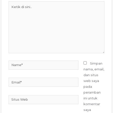
Ketik
di
sini..
Name*
Simpan
nama, email,
dan situs
Email*
web saya
pada
peramban
Situs
ini untuk
Web
komentar
saya