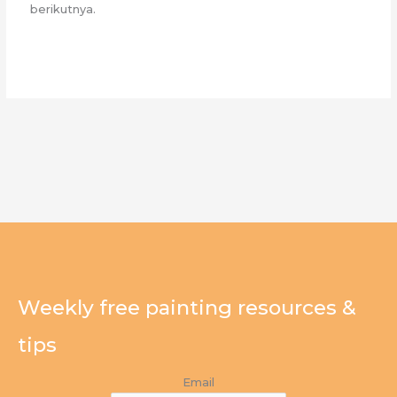
berikutnya.
Weekly free painting resources &
tips
Email