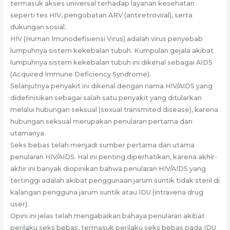
termasuk akses universal terhadap layanan kesehatan
seperti tes HIV, pengobatan ARV (antiretroviral), serta
dukungan sosial.
HIV (Human Imunodefisiensi Virus) adalah virus penyebab
lumpuhnya sistem kekebalan tubuh. Kumpulan gejala akibat
lumpuhnya sistem kekebalan tubuh ini dikenal sebagai AIDS
(Acquired Immune Deficiency Syndrome).
Selanjutnya penyakit ini dikenal dengan nama HIV/AIDS yang
didefinisikan sebagai salah satu penyakit yang ditularkan
melalui hubungan seksual (sexual transmited disease), karena
hubungan seksual merupakan penularan pertama dan
utamanya.
Seks bebas telah menjadi sumber pertama dan utama
penularan HIV/AIDS. Hal ini penting diperhatikan, karena akhir-
akhir ini banyak diopinikan bahwa penularan HIV/AIDS yang
tertinggi adalah akibat penggunaan jarum suntik tidak steril di
kalangan pengguna jarum suntik atau IDU (intravena drug
user).
Opini ini jelas telah mengabaikan bahaya penularan akibat
perilaku seks bebas, termasuk perilaku seks bebas pada IDU