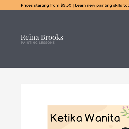
Lewati
Prices starting from $9,50 | Learn new painting skills to
ke
konten