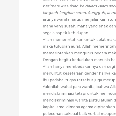
beriman! Masuklah ke dalam Islam seca
langkah-langkah setan. Sungguh, ia m
artinya wanita harus menjalankan atur
mana yang susah, mana yang enak dan 
segala aspek kehidupan.
Allah memerintahkan untuk solat maka
maka tutuplah aurat, Allah memerintah
memerintahkan mengurus negara maka 
Dengan begitu kedudukan manusia baik
Allah hanya membedakannya dari segi 
menuntut kesetaraan gender hanya kare
ibu padahal tugas tersebut juga meru
Yakinilah wahai para wanita, bahwa A
mendiskriminasi tetapi untuk melindu
mendiskriminasi wanita justru aturan d
kapitalisme, dimana agama dipisahkan
pelecehan seksual baik verbal maupun