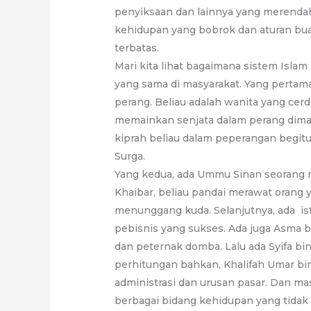
penyiksaan dan lainnya yang merendahk
kehidupan yang bobrok dan aturan bu
terbatas.
Mari kita lihat bagaimana sistem Is
yang sama di masyarakat. Yang pertam
perang. Beliau adalah wanita yang cer
memainkan senjata dalam perang diman
kiprah beliau dalam peperangan begit
Surga.
Yang kedua, ada Ummu Sinan seorang m
Khaibar, beliau pandai merawat orang 
menunggang kuda. Selanjutnya, ada ist
pebisnis yang sukses. Ada juga Asma b
dan peternak domba. Lalu ada Syifa b
perhitungan bahkan, Khalifah Umar bi
administrasi dan urusan pasar. Dan mas
berbagai bidang kehidupan yang tidak h