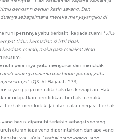
ada orangtua. “
Dan katakanlah kepada keduanya
irimu dengann penuh kasih sayang. Dan
keduanya sebagaimana mereka menyayangiku di
enuhi perannya yaitu berbakti kepada suami. “
Jika
mpat tidur, kemudian si istri tidak
m keadaan marah, maka para malaikat akan
i Muslim).
enuhi perannya yaitu mengurus dan mendidik
 anak-anaknya selama dua tahun penuh, yaitu
nyusuannya.
” (QS. Al-Baqarah: 233)
usia yang juga memiliki hak dan kewajiban. Hak
ak mendapatkan pendidikan, berhak memiliki
, berhak menduduki jabatan dalam negara, berhak
 yang harus dipenuhi terlebih sebagai seorang
uruh aturan (apa yang diperintahkan dan apa yang
bhanahu Wa Ta’ala. “
Wahai orang-orang yang