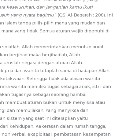
ra keseluruhan, dan janganlah kamu ikuti
usuh yang nyata bagimu.
” (QS. Al-Baqarah : 208). Ini
an islam tanpa pilih-pilih mana yang mudah dan
mana yang tidak. Semua aturan wajib dipenuhi di
 solatlah, Allah memerintahkan menutup aurat
kan berjihad maka berjihadlah, Allah
uruslah negara dengan aturan Allah.
 pria dan wanita tetaplah sama di hadapan Allah,
ketakwaan. Sehingga tidak ada alasan wanita
na wanita memiliki tugas sebagai anak, istri, dan
pakan tugasnya sebagai seorang hamba.
llah membuat aturan bukan untuk menyiksa atau
ngi dan memuliakan. Yang menyiksa dan
an sistem yang saat ini diterapkan yaitu
 dari kehidupan. Kekerasan dalam rumah tangga,
 non verbal, eksploitasi, pembatasan kesempatan,