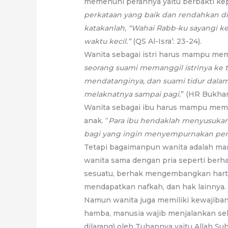
memenuhi perannya yaitu berbakti kep
perkataan yang baik dan rendahkan d
katakanlah, “Wahai Rabb-ku sayangi 
waktu kecil.”
(QS Al-Isra’: 23-24).
Wanita sebagai istri harus mampu mem
seorang suami memanggil istrinya ke te
mendatanginya, dan suami tidur dala
melaknatnya sampai pagi.
” (HR Bukhar
Wanita sebagai ibu harus mampu mem
anak. “
Para ibu hendaklah menyusukan
bagi yang ingin menyempurnakan per
Tetapi bagaimanpun wanita adalah man
wanita sama dengan pria seperti berh
sesuatu, berhak mengembangkan harta
mendapatkan nafkah, dan hak lainnya.
Namun wanita juga memiliki kewajiban
hamba, manusia wajib menjalankan sel
dilarang) oleh Tuhannya yaitu Allah Su