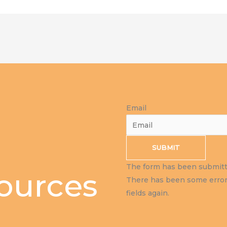
Email
SUBMIT
The form has been submitte
sources
There has been some error 
fields again.