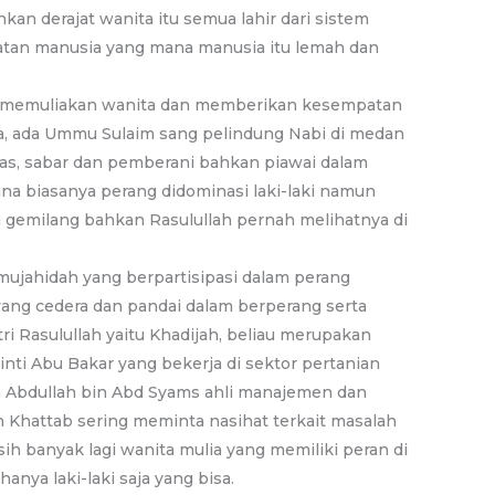
an derajat wanita itu semua lahir dari sistem
atan manusia yang mana manusia itu lemah dan
lam memuliakan wanita dan memberikan kesempatan
a, ada Ummu Sulaim sang pelindung Nabi di medan
das, sabar dan pemberani bahkan piawai dalam
a biasanya perang didominasi laki-laki namun
u gemilang bahkan Rasulullah pernah melihatnya di
ujahidah yang berpartisipasi dalam perang
yang cedera dan pandai dalam berperang serta
ri Rasulullah yaitu Khadijah, beliau merupakan
inti Abu Bakar yang bekerja di sektor pertanian
in Abdullah bin Abd Syams ahli manajemen dan
n Khattab sering meminta nasihat terkait masalah
ih banyak lagi wanita mulia yang memiliki peran di
anya laki-laki saja yang bisa.