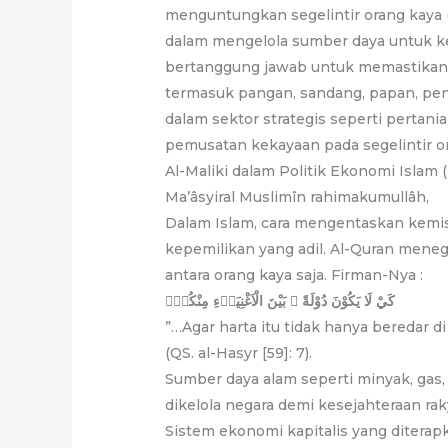
menguntungkan segelintir orang kaya 
dalam mengelola sumber daya untuk kes
bertanggung jawab untuk memastikan 
termasuk pangan, sandang, papan, pend
dalam sektor strategis seperti pertan
pemusatan kekayaan pada segelintir o
Al-Maliki dalam Politik Ekonomi Islam (
Ma’âsyiral Muslimîn rahimakumullâh,
Dalam Islam, cara mengentaskan kemis
kepemilikan yang adil. Al-Quran mene
antara orang kaya saja. Firman-Nya :
كَيْ لَا يَكُوْنَ دُوْلَةً ۢ بَيْنَ الْاَغْنِيَاۤءِ مِنْكُمْۗ
”…Agar harta itu tidak hanya beredar di
(QS. al-Hasyr [59]: 7).
Sumber daya alam seperti minyak, gas
dikelola negara demi kesejahteraan raky
Sistem ekonomi kapitalis yang diterap