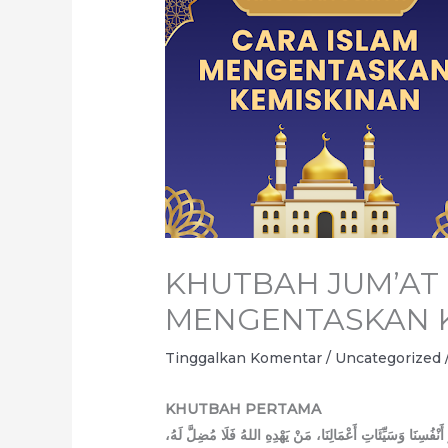
KHUTBAH JUM’AT 
MENGENTASKAN 
Tinggalkan Komentar
/
Uncategorized
KHUTBAH PERTAMA
ِ أَنْفُسِنَا وَسَيِّئَاتِ أَعْمَالِنَا، مَنْ يَهْدِهِ اللهُ فَلَا مُضِلَّ لَهُ