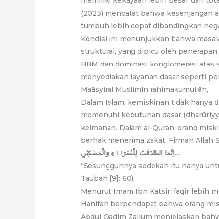
memiliki kekayaan lebih besar dari to
(2023) mencatat bahwa kesenjangan an
tumbuh lebih cepat dibandingkan negar
Kondisi ini menunjukkan bahwa masal
struktural, yang dipicu oleh penerapa
BBM dan dominasi konglomerasi atas s
menyediakan layanan dasar seperti pend
Maâsyiral Muslimîn rahimakumullâh,
Dalam Islam, kemiskinan tidak hanya di
memenuhi kebutuhan dasar (dharûriyy
keimanan. Dalam al-Quran, orang miski
berhak menerima zakat. Firman Allah 
اِنَّمَا الصَّدَقٰتُ لِلْفُقَرَاۤءِ وَالْمَسٰكِيْنِ…
“Sesungguhnya sedekah itu hanya untuk
Taubah [9]: 60).
Menurut Imam Ibn Katsir, faqir lebih
Hanifah berpendapat bahwa orang miski
Abdul Qadim Zallum menjelaskan bahwa