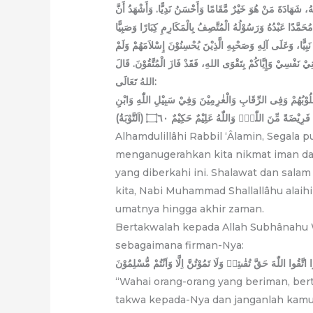
هُ، شَهَادَةَ مَنْ هُوَ خَيْرٌ مَّقَامًا وَأَحْسَنُ نَدِيًّا. وَأَشْهَدُ أَنَّ
ِيًّا، وَعَلَى آلِهِ وَصَحْبِهِ الَّذِيْنَ يُحْسِنُوْنَ إِسْلاَمَهُمْ وَلَمْ
يْنِيْ نَفْسِيْ وَإِيَّاكُمْ بِتَقْوَى اللهِ، فَقَدْ فَازَ الْمُتَّقُوْنَ. قَالَ
اللهُ تَعَالَى:
 قُلُوْبُهُمْ وَفِى الرِّقَابِ وَالْغٰرِمِيْنَ وَفِيْ سَبِيْلِ اللّٰهِ وَابْنِ
يْضَةً مِّنَ اللّٰهِۗ وَاللّٰهُ عَلِيْمٌ حَكِيْمٌ ۝٦٠ (اَلتَّوْبَةُ
Alhamdulillâhi Rabbil ‘Âlamin, Segala 
menganugerahkan kita nikmat iman da
yang diberkahi ini. Shalawat dan sala
kita, Nabi Muhammad Shallallâhu alaihi
umatnya hingga akhir zaman.
Bertakwalah kepada Allah Subhânahu
sebagaimana firman-Nya:
َنُوا اتَّقُوا اللّٰهَ حَقَّ تُقٰىتِهٖ وَلَا تَمُوْتُنَّ اِلَّا وَاَنْتُمْ مُّسْلِمُوْنَ
“Wahai orang-orang yang beriman, be
takwa kepada-Nya dan janganlah kamu m