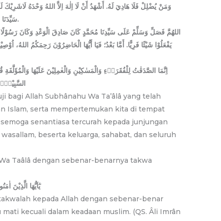
وَمَنْ يُضْلِلْ فَلَا هَادِيَ لَهُ. أَشْهَدُ أَنْ لَا اِلٰهَ اِلاَّ اللهُ وَحْدَهُ لَاشَرِيْكَ لَ
سَيِّدَنَا مُحَمَّدًا عَبْدُهُ وَرَسُوْلُهُ الْمُتَّصِفُ بِالْمَكَارِمِ كِبَارًا وَصَبِيًّا.
اللهُمَّ فَصَلِّ وَسَلِّمْ عَلَى سَيِّدِنَا مُحَمَّدٍ كَانَ صَادِقَ الْوَعْدِ وَكَانَ رَسُوْلًا نَب
يَفْعَلُوْا شَيْئًا فَرِيًّا. أَمَّا بَعْدُ؛ فَيَا أَيُّهَا الْحَاضِرُوْنَ رَحِمَكُمُ اللهُ، اُوْصِ
اِنَّمَا الصَّدَقٰتُ لِلْفُقَرَاۤءِ وَالْمَسٰكِيْنِ وَالْعٰمِلِيْنَ عَلَيْهَا وَالْمُؤَلَّفَةِ
السَّبِيْلِۗ فَرِ)
puji bagi Allah Subhânahu Wa Ta’âlâ yang telah
n Islam, serta mempertemukan kita di tempat
m semoga senantiasa tercurah kepada junjungan
 wasallam, beserta keluarga, sahabat, dan seluruh
 Wa Taâlâ dengan sebenar-benarnya takwa
يٰٓاَيُّهَا الَّذِيْنَ اٰم
rtakwalah kepada Allah dengan sebenar-benar
ati kecuali dalam keadaan muslim. (QS. Âli Imrân