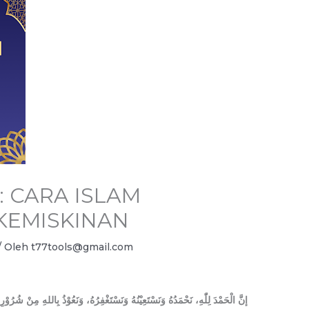
: CARA ISLAM
KEMISKINAN
/ Oleh
t77tools@gmail.com
إنَّ الْحَمْدَ لِلّٰهِ، نَحْمَدُهُ وَنَسْتَعِيْنُهُ وَنَسْتَغْفِرُهُ، وَنَعُوْذُ بِاللهِ مِنْ شُرُوْر،