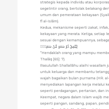
strategis kepada individu atau korpor
segelintir orang, bertolak belakang 
umum dan pemerataan kekayaan (Syaik
fî al-Islâm).
Kedua, mekanisme seperti zakat, infak
kekayaan yang merata. Ketiga, setiap 
sesuai dengan kemampuannya, sebagai
لِيُنْفِقْ ذُوْ سَعَةٍ مِّنْ سَعَتِهٖۗ
”Hendaklah orang yang mampu membe
Thalâq [65]: 7).
Rasulullah Shallallâhu alaihi wasalla
untuk keluarga dan membantu tetangg
wajah bagaikan bulan purnama (HR. al-
menyediakan lapangan kerja melalui ke
seperti perdagangan, pertanian, dan in
Keempat, negara dalam Islam wajib m
seperti pangan, sandang, papan, pend