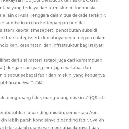
tal kekayaan 100 juta penduduk termiskin. Oxfam
tara yang terkaya dan termiskin di Indonesia
a lain di Asia Tenggara dalam dua dekade terakhir.
ah kemiskinan dan ketimpangan bersifat
n sistem kapitalismeseperti pencabutan subsidi
ektor strategisserta lemahnya peran negara dalam
idikan, kesehatan, dan infrastruktur bagi rakyat.
lihat dari sisi materi, tetapi juga dari kemampuan
at) dengan cara yang menjaga martabat dan
n disebut sebagai faqîr dan miskîn, yang keduanya
Subhânahu Wa Ta’âlâ:
 orang-orang fakir, orang-orang miskin…” (QS. at-
 membutuhkan dibanding miskin, sementara Abu
n lebih parah kondisinya dibanding faqir. Syaikh
 fakir adalah orang yang penghasilannya tidak