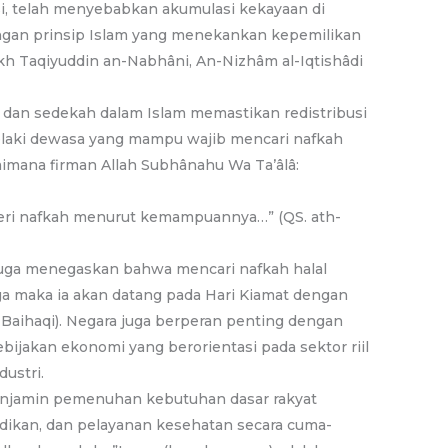
asi, telah menyebabkan akumulasi kekayaan di
dengan prinsip Islam yang menekankan kepemilikan
h Taqiyuddin an-Nabhâni, An-Nizhâm al-Iqtishâdi
, dan sedekah dalam Islam memastikan redistribusi
lelaki dewasa yang mampu wajib mencari nafkah
mana firman Allah Subhânahu Wa Ta’âlâ:
ri nafkah menurut kemampuannya…” (QS. ath-
m juga menegaskan bahwa mencari nafkah halal
a maka ia akan datang pada Hari Kiamat dengan
Baihaqi). Negara juga berperan penting dengan
bijakan ekonomi yang berorientasi pada sektor riil
dustri.
enjamin pemenuhan kebutuhan dasar rakyat
idikan, dan pelayanan kesehatan secara cuma-