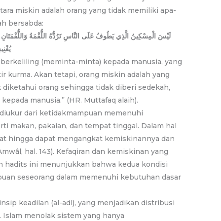
ra miskin adalah orang yang tidak memiliki apa-
ah bersabda:
لَيْسَ الْمِسْكِينُ الَّذِي يَطُوفُ عَلَى النَّاسِ تَرُدُّهُ اللُّقْمَةُ وَاللُّقْمَتَانِ وَ
يُغْنِي
 berkeliling (meminta-minta) kepada manusia, yang
tir kurma. Akan tetapi, orang miskin adalah yang
 diketahui orang sehingga tidak diberi sedekah,
kepada manusia.” (HR. Muttafaq alaih).
m diukur dari ketidakmampuan memenuhi
i makan, pakaian, dan tempat tinggal. Dalam hal
akat hingga dapat mengangkat kemiskinannya dan
wâl, hal. 143). Kefaqiran dan kemiskinan yang
an hadits ini menunjukkan bahwa kedua kondisi
ampuan seseorang dalam memenuhi kebutuhan dasar
ip keadilan (al-adl), yang menjadikan distribusi
. Islam menolak sistem yang hanya