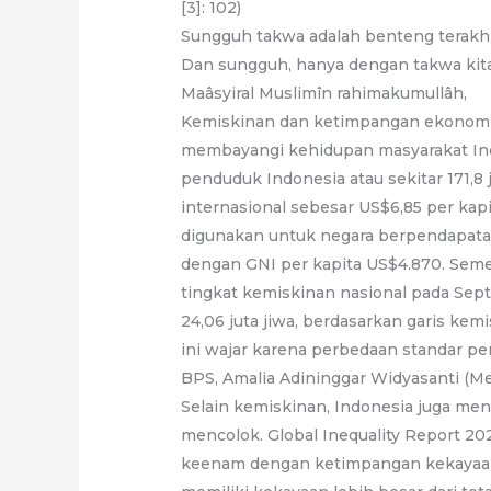
[3]: 102)
Sungguh takwa adalah benteng terakhir
Dan sungguh, hanya dengan takwa kita 
Maâsyiral Muslimîn rahimakumullâh,
Kemiskinan dan ketimpangan ekonomi 
membayangi kehidupan masyarakat Ind
penduduk Indonesia atau sekitar 171,8 
internasional sebesar US$6,85 per kapi
digunakan untuk negara berpendapata
dengan GNI per kapita US$4.870. Semen
tingkat kemiskinan nasional pada Sep
24,06 juta jiwa, berdasarkan garis ke
ini wajar karena perbedaan standar pe
BPS, Amalia Adininggar Widyasanti (Me
Selain kemiskinan, Indonesia juga m
mencolok. Global Inequality Report 2
keenam dengan ketimpangan kekayaan t