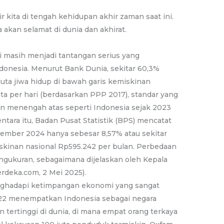
 kita di tengah kehidupan akhir zaman saat ini.
akan selamat di dunia dan akhirat.
masih menjadi tantangan serius yang
onesia. Menurut Bank Dunia, sekitar 60,3%
juta jiwa hidup di bawah garis kemiskinan
ta per hari (berdasarkan PPP 2017), standar yang
n menengah atas seperti Indonesia sejak 2023
tara itu, Badan Pusat Statistik (BPS) mencatat
tember 2024 hanya sebesar 8,57% atau sekitar
miskinan nasional Rp595.242 per bulan. Perbedaan
ngukuran, sebagaimana dijelaskan oleh Kepala
rdeka.com, 2 Mei 2025).
enghadapi ketimpangan ekonomi yang sangat
022 menempatkan Indonesia sebagai negara
ertinggi di dunia, di mana empat orang terkaya