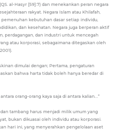
(QS. al-Hasyr [59]:7) dan menekankan peran negara
ejahteraan rakyat. Negara Islam atau Khilafah,
pemenuhan kebutuhan dasar setiap individu,
idikan, dan kesehatan. Negara juga berperan aktif
ian, perdagangan, dan industri untuk mencegah
rang atau korporasi, sebagaimana ditegaskan oleh
2001).
kinan dimulai dengan; Pertama, pengaturan
gaskan bahwa harta tidak boleh hanya beredar di
 antara orang-orang kaya saja di antara kalian…”
, dan tambang harus menjadi milik umum yang
at, bukan dikuasai oleh individu atau korporasi.
kan hari ini, yang menyerahkan pengelolaan aset