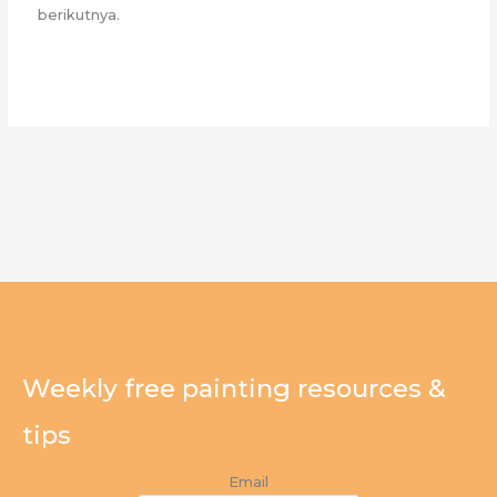
berikutnya.
Weekly free painting resources &
tips
Email