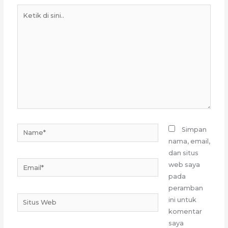
Ketik
di
sini..
Name*
Simpan
nama, email,
dan situs
Email*
web saya
pada
peramban
Situs
ini untuk
Web
komentar
saya