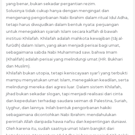
yang benar, bukan sekadar pergantian rezim.
Solusinya tidak cukup hanya dengan mengingat dan
mengenang pengorbanan Nabi Ibrahim dalam ritual Idul Adha,
tetapi harus diwujudkan dalam bentuk nyata: perjuangan
untuk menegakkan syariah Islam secara kaffah di bawah
institusi Khilafah. Khilafah adalah mahkota kewajiban (tāj al-
furūdh) dalam Islam, yang akan menjadi perisai bagi umat,
sebagaimana sabda Nabi Muhammad saw. bahwa Imam
(Khalifah) adalah perisai yang melindungi umat (HR. Bukhari
dan Muslim).
Khilafah bukan utopia, tetapi keniscayaan syar’i yang terbukti
mampu menyatukan umat Islam, menegakkan keadilan, serta
melindungi mereka dari agresi luar. Dalam sistem Khilafah,
jihad bukan sekadar slogan, tapi menjadi realisasi dari cinta
dan kepedulian terhadap saudara seiman di Palestina, Suriah,
Uyghur, dan lainnya. Inilah bentuk pengorbanan hakiki
sebagaimana dicontohkan Nabi Ibrahim: mendahulukan
perintah Allah daripada hawa nafsu dan kepentingan duniawi.
Oleh karena itu, sudah saatnya umat Islam bangkit dari