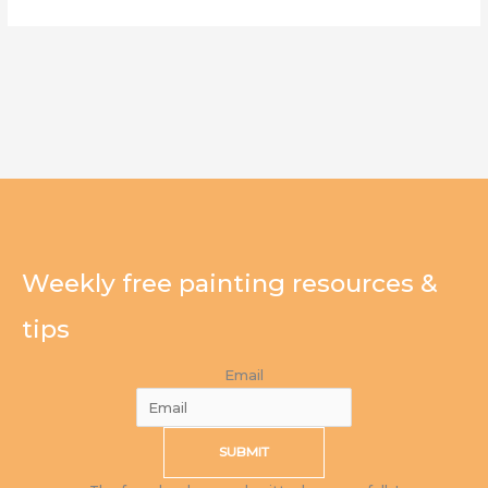
Weekly free painting resources &
tips
Email
SUBMIT