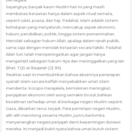
bernegara.
Sayangnya, banyak kaum Muslim hari ini yang masih
membatasi ketaatan hanya dalam aspek ritual semata,
seperti salat, puasa, dan haji. Padahal, Islam adalah sistem
kehidupan yang menyeluruh, mencakup aspek ekonomi,
hukum, pendidikan, politik, hingga sistem pemerintahan.
Menolak sebagian hukum Allah, apalagi dalam ranah publik,
sama saja dengan menolak ketaatan secara hakiki. Padahal
Allah Swt telah memperingatkan agar jangan hanya
mengambil sebagian hukum-Nya dan meninggalkan yang lain
(lihat: TQS al-Baqarah [2]: 85).
Realitas saat ini membuktikan bahwa absennya penerapan
syariah Islam secara kaffah menyebabkan umat Islam
menderita. Korupsi merajalela, kemiskinan meningkat,
penjajahan ekonomi oleh asing semakin brutal, bahkan
kezaliman terhadap umat di berbagai negeri Muslim seperti
Gaza, dibiarkan terus terjadi. Para pemimpin negeri Muslim,
alih-alih menolong sesama Muslim, justru berlomba
menyenangkan negara penjajah demi kepentingan duniawi
mereka. Ini menjadi bukti nyata bahwa umat butuh sistem