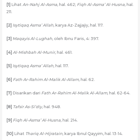
[1]
Lihat
An-Nahj Al-Asma,
hal. 462;
Fiqh Al-Asma’ Al-Husna,
hal.
211.
[2]
Isytiqaq Asma’ Allah,
karya Az-Zajjajiy, hal. 117.
[3]
Maqayis Al-Lughah,
oleh Ibnu Faris, 4: 397.
[4]
Al-Mishbah Al-Munir,
hal. 461.
[5]
Isytiqaq Asma’ Allah,
hal. 117.
[6]
Fath Ar-Rahim Al-Malik Al-Allam,
hal. 62.
[7]
Disarikan dari
Fath Ar-Rahim Al-Malik Al-Allam,
hal. 62-64.
[8]
Tafsir As-Si’diy,
hal. 948.
[9]
Fiqh Al-Asma’ Al-Husna,
hal. 214.
[10]
Lihat
Thariq Al-Hijratain,
karya Ibnul Qayyim, hal. 13-14.