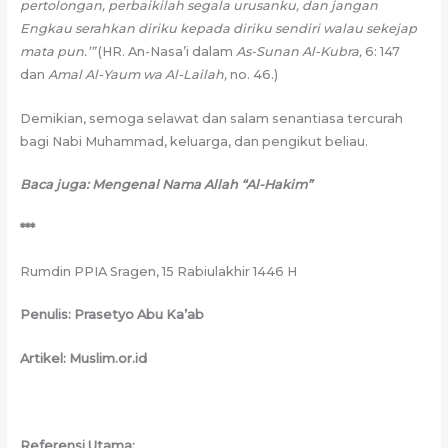
pertolongan, perbaikilah segala urusanku, dan jangan
Engkau serahkan diriku kepada diriku sendiri walau sekejap
mata pun.’”
(HR. An-Nasa’i dalam
As-Sunan Al-Kubra,
6: 147
dan
Amal Al-Yaum wa Al-Lailah,
no. 46.)
Demikian, semoga selawat dan salam senantiasa tercurah
bagi Nabi Muhammad, keluarga, dan pengikut beliau.
Baca juga: Mengenal Nama Allah “Al-Hakim”
***
Rumdin PPIA Sragen, 15 Rabiulakhir 1446 H
Penulis: Prasetyo Abu Ka’ab
Artikel: Muslim.or.id
Referensi Utama: