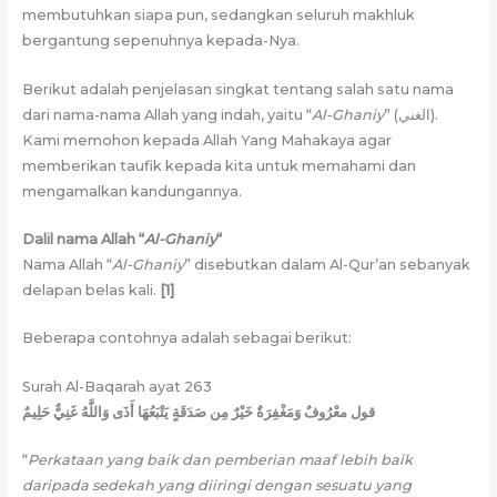
membutuhkan siapa pun, sedangkan seluruh makhluk
bergantung sepenuhnya kepada-Nya.
Berikut adalah penjelasan singkat tentang salah satu nama
dari nama-nama Allah yang indah, yaitu “
Al-Ghaniy
” (الغني).
Kami memohon kepada Allah Yang Mahakaya agar
memberikan taufik kepada kita untuk memahami dan
mengamalkan kandungannya.
Dalil nama Allah “
Al-Ghaniy
“
Nama Allah “
Al-Ghaniy
” disebutkan dalam Al-Qur’an sebanyak
delapan belas kali.
[1]
Beberapa contohnya adalah sebagai berikut:
Surah Al-Baqarah ayat 263
قول معْرُوفٌ وَمَغْفِرَةٌ خَيْرٌ مِن صَدَقَةٍ يَتْبَعُهَا أَذَى وَاللَّهُ غَنِيٌّ حَلِيمٌ
“
Perkataan yang baik dan pemberian maaf lebih baik
daripada sedekah yang diiringi dengan sesuatu yang