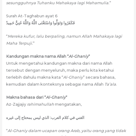
sesungguhnya Tuhanku Mahakaya lagi Mahamulia.
”
Surah At-Taghabun ayat 6
فَكَفَرُوا وَتَوَلَّوا وَاسْتَغْنَى اللَّهُ وَاللَّهُ غَنِيٌّ حَمِيدٌ
“
Mereka kufur, lalu berpaling, namun Allah Mahakaya lagi
Maha Terpuji.
”
Kandungan makna nama Allah “
Al-Ghaniy
“
Untuk mengetahui kandungan makna dari nama Allah
tersebut dengan menyeluruh, maka perlu kita ketahui
terlebih dahulu makna kata “
Al-Ghaniy
” secara bahasa,
kemudian dalam konteksnya sebagai nama Allah
Ta’ala
.
Makna bahasa dari “
Al-Ghaniy
“
Az-Zajjajiy
rahimahullah
mengatakan,
الغني في كلام العرب: الذي ليس بمحتاج إلى غيره
“
Al-Ghaniy dalam ucapan orang Arab, yaitu orang yang tidak