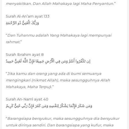
menyakitkan. Dan Allah Mahakaya lagi Maha Penyantun.
”
Surah Al-An’am ayat 133
وَرَبُّكَ الْغَنِيُّ ذُو الرَّحْمَةِ
“
Dan Tuhanmu adalah Yang Mahakaya lagi mempunyai
rahmat.
”
Surah Ibrahim ayat 8
إن تَكْفُرُوا أَنتُمْ وَمَن فِي الْأَرْضِ جَمِيعًا فَإِنَّ اللَّهَ لَغَنِيٌّ حَمِيدٌ
“
Jika kamu dan orang yang ada di bumi semuanya
mengingkari (nikmat Allah), maka sesungguhnya Allah
Mahakaya, Maha Terpuj
i.”
Surah An-Naml ayat 40
وَمَن شَكَرَ فَإِنَّمَا يَشْكُرُ لِنَفْسِهِ وَمَن كَفَرَ فَإِنَّ رَبِّي غَنِيٌّ كَرِيمٌ
“
Barangsiapa bersyukur, maka sesungguhnya dia bersyukur
untuk dirinya sendiri. Dan barangsiapa yang kufur, maka