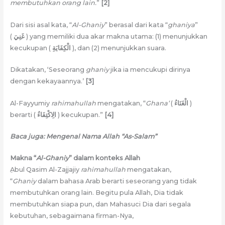
membutuhkan orang lain.
”
[2]
Dari sisi asal kata, “
Al-Ghaniy
” berasal dari kata “
ghaniya
”
(
غَنِيَ
) yang memiliki dua akar makna utama: (1) menunjukkan
kecukupan (
الْكِفَايَةِ
), dan (2) menunjukkan suara.
Dikatakan, ‘Seseorang
ghaniy
jika ia mencukupi dirinya
dengan kekayaannya.’
[3]
Al-Fayyumiy
rahimahullah
mengatakan, “
Ghana’
(
الْغَنَاءُ
)
berarti (
الِاكْتِفَاءُ
) kecukupan.”
[4]
Baca juga: Mengenal Nama Allah “As-Salam”
Makna “
Al-Ghaniy
” dalam konteks Allah
ِAbul Qasim Al-Zajjajiy
rahimahullah
mengatakan,
“
Ghaniy
dalam bahasa Arab berarti seseorang yang tidak
membutuhkan orang lain. Begitu pula Allah, Dia tidak
membutuhkan siapa pun, dan Mahasuci Dia dari segala
kebutuhan, sebagaimana firman-Nya,