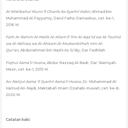
Al-Mishbahul Munir fi Gharib As-Syarhil Kabir
, Ahmad bin
Muhammad Al-Fayyumiy, Darul Faiha-Damaskus, cet. ke-1,
2016 M.
Fath Ar-Rahim Al-Malik Al-Allam fi ‘Ilm Al-Aqa’id wa At-Tauhid
wa Al-Akhlaq wa Al-Ahkam Al-Mustanbithah min Al-
Qur’an,
Abdurrahman bin Nashi As-Si’diy, Dar Fadhilah.
Fiqhul Asma’il Husna
, Abdur Razzaq Al-Badr, Dar ‘Alamiyah-
Mesir, cet. ke-1, 2015 M.
An-Nahjul Asma’ fi Syarhil Asma’il Husna
, Dr. Muhammad Al-
Hamud An-Najdi, Maktabah Imam Dzahabi-Kuwait, cet. ke-8,
2020 M.
Catatan kaki: