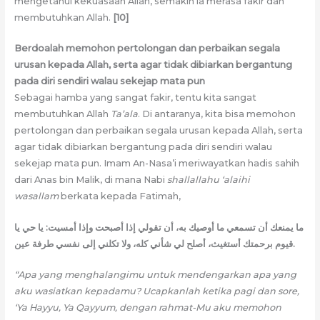
mengetahui kekuasaan Allah, semakin ia merasa fakir dan
membutuhkan Allah.
[10]
Berdoalah memohon pertolongan dan perbaikan segala
urusan kepada Allah, serta agar tidak dibiarkan bergantung
pada diri sendiri walau sekejap mata pun
Sebagai hamba yang sangat fakir, tentu kita sangat
membutuhkan Allah
Ta’ala
. Di antaranya, kita bisa memohon
pertolongan dan perbaikan segala urusan kepada Allah, serta
agar tidak dibiarkan bergantung pada diri sendiri walau
sekejap mata pun. Imam An-Nasa’i meriwayatkan hadis sahih
dari Anas bin Malik, di mana Nabi
shallallahu ‘alaihi
wasallam
berkata kepada Fatimah,
ما يمنعك أن تسمعي ما أوصيك به، أن تقولي إذا أصبحت وإذا أمسيت: يا حي يا
قيوم برحمتك أستغيث، أصلح لي شأني كله، ولا تكلني إلى نفسي طرفة عين.
“Apa yang menghalangimu untuk mendengarkan apa yang
aku wasiatkan kepadamu? Ucapkanlah ketika pagi dan sore,
‘Ya Hayyu, Ya Qayyum, dengan rahmat-Mu aku memohon