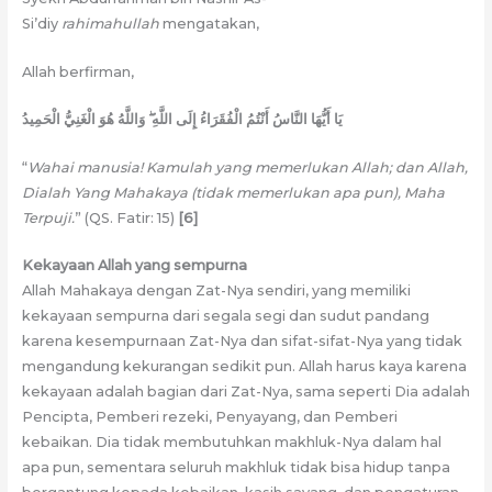
Si’diy
rahimahullah
mengatakan,
Allah berfirman,
يَا أَيُّهَا النَّاسُ أَنْتُمُ الْفُقَرَاءُ إِلَى اللَّهِ ۖ وَاللَّهُ هُوَ الْغَنِيُّ الْحَمِيدُ
“
Wahai manusia! Kamulah yang memerlukan Allah; dan Allah,
Dialah Yang Mahakaya (tidak memerlukan apa pun), Maha
Terpuji.
” (QS. Fatir: 15)
[6]
Kekayaan Allah yang sempurna
Allah Mahakaya dengan Zat-Nya sendiri, yang memiliki
kekayaan sempurna dari segala segi dan sudut pandang
karena kesempurnaan Zat-Nya dan sifat-sifat-Nya yang tidak
mengandung kekurangan sedikit pun. Allah harus kaya karena
kekayaan adalah bagian dari Zat-Nya, sama seperti Dia adalah
Pencipta, Pemberi rezeki, Penyayang, dan Pemberi
kebaikan. Dia tidak membutuhkan makhluk-Nya dalam hal
apa pun, sementara seluruh makhluk tidak bisa hidup tanpa