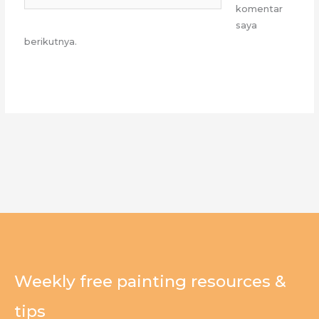
Web
komentar
saya
berikutnya.
Weekly free painting resources &
tips