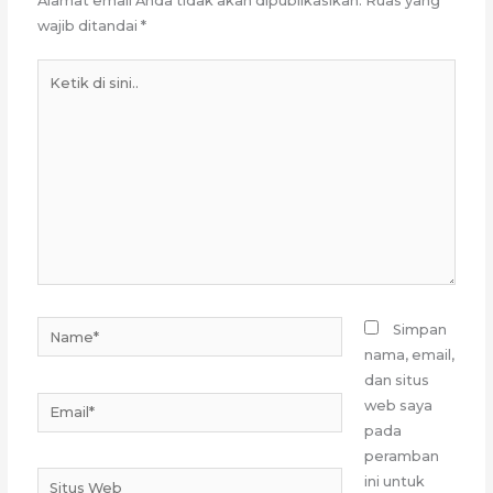
Alamat email Anda tidak akan dipublikasikan.
Ruas yang
wajib ditandai
*
Ketik
di
sini..
Name*
Simpan
nama, email,
dan situs
Email*
web saya
pada
peramban
Situs
ini untuk