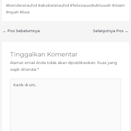
#benderatauhid #aksibelatauhid #felixsiauw#ukhuwah #Islam
#rayah #liwa
←
Pos Sebelumnya
Selanjutnya Pos
→
Tinggalkan Komentar
Alamat email Anda tidak akan dipublikasikan.
Ruas yang
wajib ditandai
*
Ketik
di
sini..