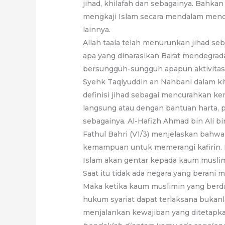
jihad, khilafah dan sebagainya. Bahka
mengkaji Islam secara mendalam mendapa
lainnya.
Allah taala telah menurunkan jihad seb
apa yang dinarasikan Barat mendegrada
bersungguh-sungguh apapun aktivitas
Syehk Taqiyuddin an Nahbani dalam kit
definisi jihad sebagai mencurahkan ke
langsung atau dengan bantuan harta,
sebagainya. Al-Hafizh Ahmad bin Ali bi
Fathul Bahri (V1/3) menjelaskan bahwa
kemampuan untuk memerangi kafirin. 
Islam akan gentar kepada kaum muslim
Saat itu tidak ada negara yang berani 
Maka ketika kaum muslimin yang ber
hukum syariat dapat terlaksana bukan
menjalankan kewajiban yang ditetapkan