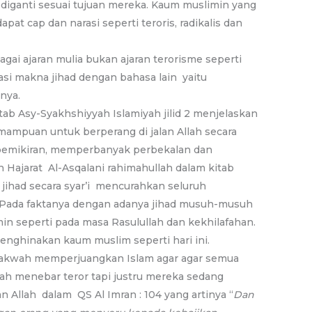
n diganti sesuai tujuan mereka. Kaum muslimin yang
t cap dan narasi seperti teroris, radikalis dan
agai ajaran mulia bukan ajaran terorisme seperti
si makna jihad dengan bahasa lain yaitu
nya.
ab Asy-Syakhshiyyah Islamiyah jilid 2 menjelaskan
mampuan untuk berperang di jalan Allah secara
 pemikiran, memperbanyak perbekalan dan
n Hajarat Al-Asqalani rahimahullah dalam kitab
 jihad secara syar’i mencurahkan seluruh
Pada faktanya dengan adanya jihad musuh-musuh
in seperti pada masa Rasulullah dan kekhilafahan.
menghinakan kaum muslim seperti hari ini.
dakwah memperjuangkan Islam agar agar semua
lah menebar teror tapi justru mereka sedang
 Allah dalam QS Al Imran : 104 yang artinya “
Dan