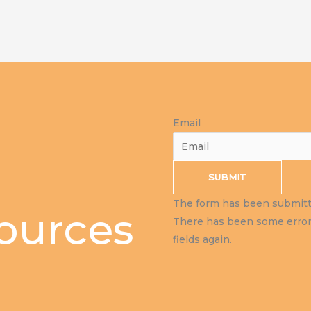
Email
SUBMIT
The form has been submitte
sources
There has been some error 
fields again.