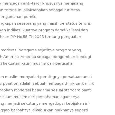
k mencegah anti-teror khususnya menjelang
teroris ini dilaksanakan sebagai rutinitas,
 pengamanan pemilu.
ngkapan seseorang yang masih berstatus teroris.
n indikasi kuatnya program deradikalisasi dan
sahkan PP No.58 Th.2023 tentang penguatan
i moderasi beragama sejatinya program yang
oleh Amerika. Amerika sebagai pengemban ideologi
ensi kekuatan kaum muslim dan berusaha
aum muslim menyadari pentingnya persatuan umat
poration adalah sebuah lembaga think tank milik
pkan moderasi beragama sesuai standard barat.
an kaum muslim dari pemahaman agamanya.
ng menjadi sekutunya mengadopsi kebijakan ini.
nggap berbahaya, dikaburkan maknanya seperti