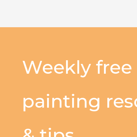
Weekly free
painting re
& tips