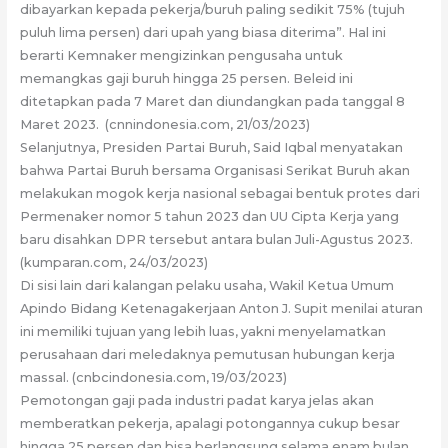
dibayarkan kepada pekerja/buruh paling sedikit 75% (tujuh
puluh lima persen) dari upah yang biasa diterima”. Hal ini
berarti Kemnaker mengizinkan pengusaha untuk
memangkas gaji buruh hingga 25 persen. Beleid ini
ditetapkan pada 7 Maret dan diundangkan pada tanggal 8
Maret 2023. (cnnindonesia.com, 21/03/2023)
Selanjutnya, Presiden Partai Buruh, Said Iqbal menyatakan
bahwa Partai Buruh bersama Organisasi Serikat Buruh akan
melakukan mogok kerja nasional sebagai bentuk protes dari
Permenaker nomor 5 tahun 2023 dan UU Cipta Kerja yang
baru disahkan DPR tersebut antara bulan Juli-Agustus 2023.
(kumparan.com, 24/03/2023)
Di sisi lain dari kalangan pelaku usaha, Wakil Ketua Umum
Apindo Bidang Ketenagakerjaan Anton J. Supit menilai aturan
ini memiliki tujuan yang lebih luas, yakni menyelamatkan
perusahaan dari meledaknya pemutusan hubungan kerja
massal. (cnbcindonesia.com, 19/03/2023)
Pemotongan gaji pada industri padat karya jelas akan
memberatkan pekerja, apalagi potongannya cukup besar
hingga 25 persen dan bisa berlangsung selama enam bulan.