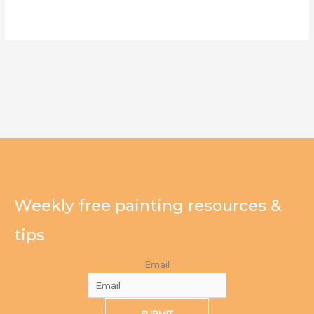
Weekly free painting resources &
tips
Email