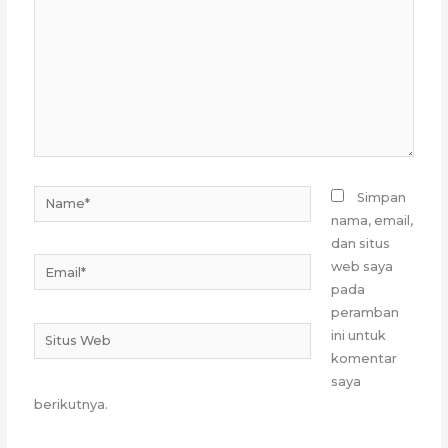
sini..
Name*
Simpan
nama, email,
dan situs
Email*
web saya
pada
peramban
Situs
ini untuk
Web
komentar
saya
berikutnya.