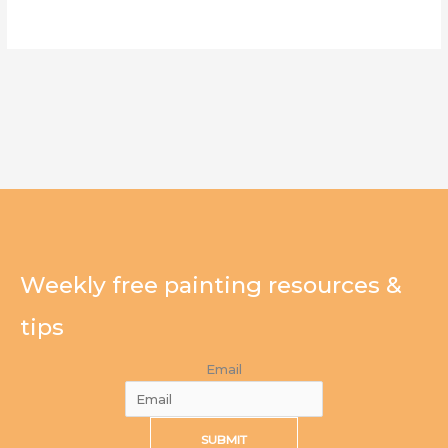
Weekly free painting resources &
tips
Email
SUBMIT