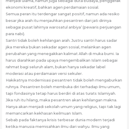
menjadi ulama, namun juga sebagai duta budaya, penggerak
ekonomi kreatif, bahkan agen perdamaian sosial.
Semua peran itu terdengar sangat positif, namun ada resiko
besar jika arah itu menjauhkan pesantren dari jati dirinya
sebagai pusat lahirnya warosatul anbiya’ (pewaris perjuangan
para nabi).
Santri tidak boleh kehilangan arah. Justru santri harus sadar
jika mereka bukan sekadar agen sosial, melainkan agen
perubahan yang menegakkan kalimat Allah di muka bumi. Ia
harus diarahkan pada upaya mengembalikan Islam sebagai
rahmat bagi seluruh alam, bukan hanya sekadar label
moderasi atau perdamaian versi sekuler.
Hakikatnya modernisasi pesantren tidak boleh mengaburkan
ruhnya. Pesantren boleh membuka diri terhadap ilmu umum,
tapi fondasinya tetap harus berdiri di atas turats Islamiyah.
Jika ruh itu hilang, maka pesantren akan kehilangan makna.
Hanya akan menjadi sekolah umum yang religius, tapi tak lagi
memancarkan kekhasan keilmuan Islam.
Sebab pada faktanya krisis terbesar dunia modern terjadi
ketika manusia memisahkan ilmu dari wahyu. Ilmu yang