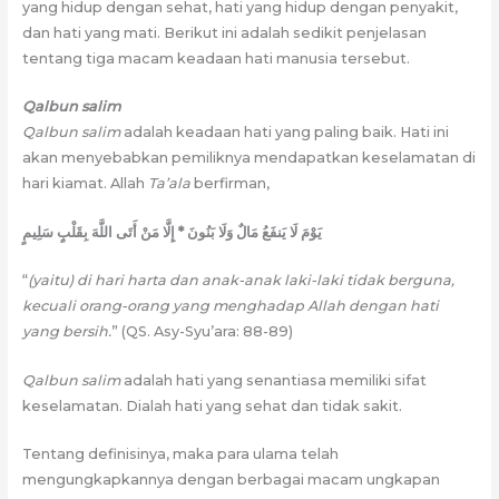
yang hidup dengan sehat, hati yang hidup dengan penyakit,
dan hati yang mati. Berikut ini adalah sedikit penjelasan
tentang tiga macam keadaan hati manusia tersebut.
Qalbun salim
Qalbun salim
adalah keadaan hati yang paling baik. Hati ini
akan menyebabkan pemiliknya mendapatkan keselamatan di
hari kiamat. Allah
Ta’ala
berfirman,
يَوْمَ لَا يَنفَعُ مَالٌ وَلَا بَنُونَ * إِلَّا مَنْ أَتَى اللَّهَ بِقَلْبٍ سَلِيمٍ
“
(yaitu) di hari harta dan anak-anak laki-laki tidak berguna,
kecuali orang-orang yang menghadap Allah dengan hati
yang bersih.
” (QS. Asy-Syu’ara: 88-89)
Qalbun salim
adalah hati yang senantiasa memiliki sifat
keselamatan. Dialah hati yang sehat dan tidak sakit.
Tentang definisinya, maka para ulama telah
mengungkapkannya dengan berbagai macam ungkapan