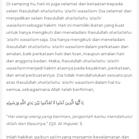
Di samping itu, hati ini juga selamat dari ketaatan kepada
selain Rasulullah
shallallahu ‘alaihi wasallam
. Dia selamat dari
menjadikan selain Rasulullah
shallallahu ‘alaihi
wasallam
sebagai hakim. Hati ini memiliki ikatan yang kuat
untuk hanya mengikuti dan meneladani Rasulullah
shallallahu
‘alaihi wasallam
saja. Dia hanya mengikuti dan meneladani
Rasulullah
shallallahu ‘alaihi wasallam
dalam perkataan dan
amalan, baik perkataan hati dan lisan, maupun amalan hati
dan anggota badan. Maka, Rasulullah
shallallahu ‘alaihi
wasallam
menjadi hakim atasnya pada keyakinan, perkataan,
dan amal perbuatannya. Dia tidak mendahulukan sesuatu pun
atas Rasulullah
shallallahu ‘alaihi wasallam
dalam hal itu
semua, sebagaimana Allah telah berfirman,
يَا أَيُّهَا الَّذِينَ آمَنُوا لَا تُقَدِّمُوا بَيْنَ يَدَيِ اللَّهِ وَرَسُولِهِ
“
Hai orang-orang yang beriman, janganlah kamu mendahului
Allah dan Rasulnya.
” (QS. Al-Hujurat: 1)
Inilah hakikat
qalbun salim
yang menjamin keselamatan dan