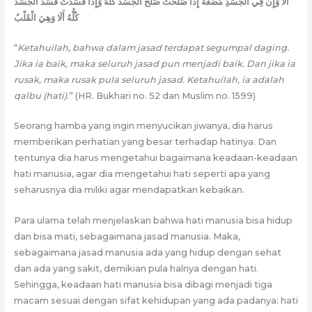
أَلَا وَإِنَّ فِي الْجَسَدِ مُضْغَةً إِذَا صَلَحَتْ صَلَحَ الْجَسَدُ كُلُّهُ وَإِذَا فَسَدَتْ فَسَدَ الْجَسَدُ
كُلُّهُ أَلَا وَهِيَ الْقَلْبُ
“
Ketahuilah, bahwa dalam jasad terdapat segumpal daging.
Jika ia baik, maka seluruh jasad pun menjadi baik. Dan jika ia
rusak, maka rusak pula seluruh jasad. Ketahuilah, ia adalah
qalbu (hati).
” (HR. Bukhari no. 52 dan Muslim no. 1599)
Seorang hamba yang ingin menyucikan jiwanya, dia harus
memberikan perhatian yang besar terhadap hatinya. Dan
tentunya dia harus mengetahui bagaimana keadaan-keadaan
hati manusia, agar dia mengetahui hati seperti apa yang
seharusnya dia miliki agar mendapatkan kebaikan.
Para ulama telah menjelaskan bahwa hati manusia bisa hidup
dan bisa mati, sebagaimana jasad manusia. Maka,
sebagaimana jasad manusia ada yang hidup dengan sehat
dan ada yang sakit, demikian pula halnya dengan hati.
Sehingga, keadaan hati manusia bisa dibagi menjadi tiga
macam sesuai dengan sifat kehidupan yang ada padanya: hati