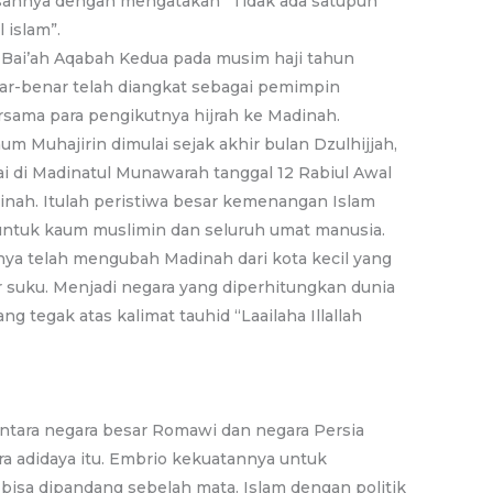
annya dengan mengatakan “Tidak ada satupun
 islam”.
a Bai’ah Aqabah Kedua pada musim haji tahun
r-benar telah diangkat sebagai pemimpin
sama para pengikutnya hijrah ke Madinah.
um Muhajirin dimulai sejak akhir bulan Dzulhijjah,
i di Madinatul Munawarah tanggal 12 Rabiul Awal
nah. Itulah peristiwa besar kemenangan Islam
untuk kaum muslimin dan seluruh umat manusia.
nya telah mengubah Madinah dari kota kecil yang
suku. Menjadi negara yang diperhitungkan dunia
 tegak atas kalimat tauhid “Laailaha Illallah
antara negara besar Romawi dan negara Persia
ra adidaya itu. Embrio kekuatannya untuk
bisa dipandang sebelah mata. Islam dengan politik