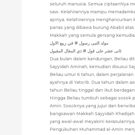
seluruh manusia. Semua ciptaanNya 
saw. Kelahirannya mampu memadamk
apinya. Kelahirannya menghancurkan k
panas yang dibawa burung Ababil atas
Makkah yang semula gersang kemudia
مولد النبی رسول # في ربيع الاول
ثانی عشر علی قول # ذي المقال المقبول
Dua bulan dalam kandungan, Beliau dit
Sayyidah Aminah, kemudian disusui Say
Beliau umur 6 tahun, dalam perjalana
ayahnya di Yatsrib. Dua tahun dalam 
tahun Beliau tinggal dan ikut berdag
Hingga Beliau tumbuh sebagai sosok p
Amin. Sosoknya yang jujur dan berwi
bangsawan Makkah Sayyidah Khadijah 
yang awal-awal meyakini kerasulannya
Pengukuhan Muhammad al-Amin menjad