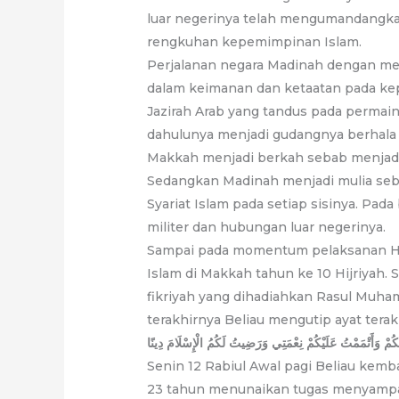
luar negerinya telah mengumandangkan
rengkuhan kepemimpinan Islam.
Perjalanan negara Madinah dengan men
dalam keimanan dan ketaatan pada ke
Jazirah Arab yang tandus pada permai
dahulunya menjadi gudangnya berhala 
Makkah menjadi berkah sebab menjadi
Sedangkan Madinah menjadi mulia se
Syariat Islam pada setiap sisinya. Pada
militer dan hubungan luar negerinya.
Sampai pada momentum pelaksanan Haj
Islam di Makkah tahun ke 10 Hijriyah.
fikriyah yang dihadiahkan Rasul Muh
terakhirnya Beliau mengutip ayat terak
نَكُمْ وَأَتْمَمْتُ عَلَيْكُمْ نِعْمَتِي وَرَضِيتُ لَكُمُ الْإِسْلَامَ دِينًا
Senin 12 Rabiul Awal pagi Beliau kembal
23 tahun menunaikan tugas menyamp