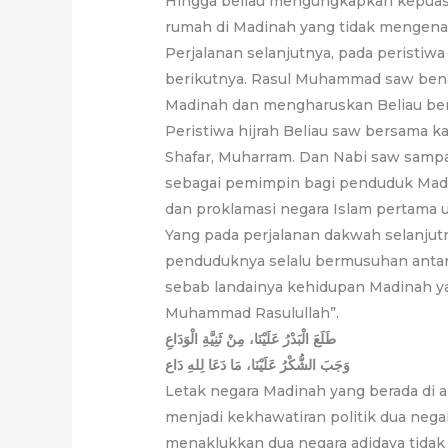
Hingga beliau mengungkapkan kepuas
rumah di Madinah yang tidak mengenal
Perjalanan selanjutnya, pada peristiw
berikutnya. Rasul Muhammad saw bena
Madinah dan mengharuskan Beliau ber
Peristiwa hijrah Beliau saw bersama ka
Shafar, Muharram. Dan Nabi saw sampa
sebagai pemimpin bagi penduduk Madi
dan proklamasi negara Islam pertama 
Yang pada perjalanan dakwah selanjut
penduduknya selalu bermusuhan antar 
sebab landainya kehidupan Madinah yang
Muhammad Rasulullah”.
طَلَعَ الْبَدْرُ عَلَيْنَا، مِنْ ثَنِيَّةِ الْوَدَاعِ
وَجَبَ الشُّکْرُ عَلَيْنَا، مَا دَعَا لِلهِ دَاع
Letak negara Madinah yang berada di 
menjadi kekhawatiran politik dua nega
menaklukkan dua negara adidaya tidak 