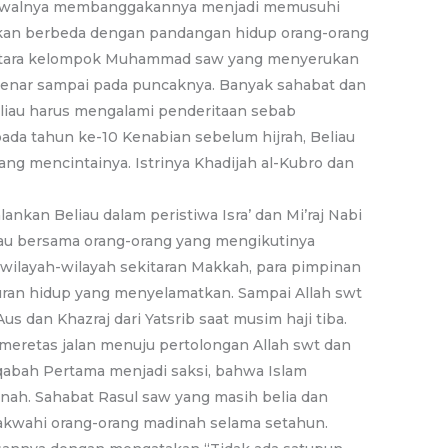
awalnya membanggakannya menjadi memusuhi
rukan berbeda dengan pandangan hidup orang-orang
 antara kelompok Muhammad saw yang menyerukan
-benar sampai pada puncaknya. Banyak sahabat dan
liau harus mengalami penderitaan sebab
da tahun ke-10 Kenabian sebelum hijrah, Beliau
ng mencintainya. Istrinya Khadijah al-Kubro dan
kan Beliau dalam peristiwa Isra’ dan Mi’raj Nabi
au bersama orang-orang yang mengikutinya
wilayah-wilayah sekitaran Makkah, para pimpinan
uran hidup yang menyelamatkan. Sampai Allah swt
dan Khazraj dari Yatsrib saat musim haji tiba.
 meretas jalan menuju pertolongan Allah swt dan
qabah Pertama menjadi saksi, bahwa Islam
nah. Sahabat Rasul saw yang masih belia dan
kwahi orang-orang madinah selama setahun.