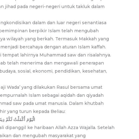
 jihad pada negeri-negeri untuk takluk dalam
gkondisikan dalam dan luar negeri senantiasa
pemimpinan berpikir Islam telah mengubah
nya wilayah yang berkah. Termasuk Makkah yang
menjadi bercahaya dengan aturan Islam kaffah.
 tempat lahirnya Muhammad saw dan risalahnya.
bab telah menerima dan mengawali penerapan
 budaya, sosial, ekonomi, pendidikan, kesehatan,
i Wada’ yang dilakukan Rasul bersama umat
 Sempurnalah Islam sebagai aqidah dan qiyadah
ammad saw pada umat manusia. Dalam khutbah
hir yang turun kepada Beliau:
الْيَوْمَ أَكْمَلْتُ لَكُمْ دِي
i dipanggil ke haribaan Allah Azza Wajalla. Setelah
aikan dan mengubah masyarakat yang