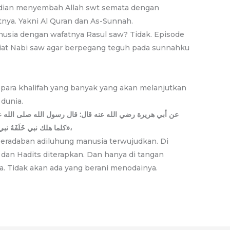
ian menyembah Allah swt semata dengan
nya. Yakni Al Quran dan As-Sunnah.
usia dengan wafatnya Rasul saw? Tidak. Episode
siat Nabi saw agar berpegang teguh pada sunnahku
a para khalifah yang banyak yang akan melanjutkan
dunia.
كلما هلك نبي خَلَفَهُ نبي، وإنه لا نبي بعدي، وسيكون بعدي خلفاء فيكثرون»،
peradaban adiluhung manusia terwujudkan. Di
dan Hadits diterapkan. Dan hanya di tangan
a. Tidak akan ada yang berani menodainya.