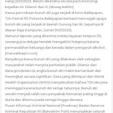
siang (20/1/2025. Belum diketahui secara pasti kronologi
kejadian ini. Dilansir dari IG (disway kaltim)
Kasus percobaan bunuh diri juga terjadi di kota Balikpapan,
Tim Patroli 110 Polresta Balikpapan berhasil mencegah upaya
bunuh diri yang terjadi di daerah Gunung Sari Ilir, tepatnya di
depan Raja Komputer, Jumat (10/1/2025).
Menurut laporan yang diterima melalui layanan telepon 110,
seorang pria diduga hendak mengakhiri hidupnya karena
permasalahan keluarga dan berada dalam pengaruh alkohol.
(marwahkepri.com)
Banyaknya kasus bunuh diri yang dilakukan oleh sebagian
masyarakat telah menyita perhatian publik. Dilansir dari
data.goodstars.id, angka bunuh diri makin bertambah dan
meningkat secara signifikan. Data yang dihimpun dari World
Health Organization (WHO) menyebutkan bahwa 720 ribu jiwa
meninggal karena bunuh diri setiap tahunnya. Bunuh diri
sendiri menjadi salah satu penyebab kematian paling tinggi di
dunia dan ditemui pada remaja hingga dewasa.
Pusat Informasi Kriminal Nasional (Pusiknas) Badan Reserse
Kriminal Kepolisian RI (Bareskrim Polri) menunjukkan seluruh