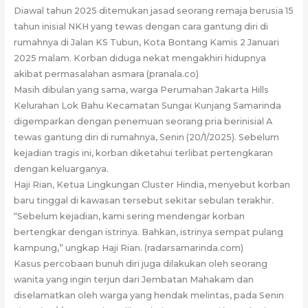
Diawal tahun 2025 ditemukan jasad seorang remaja berusia 15
tahun inisial NKH yang tewas dengan cara gantung diri di
rumahnya di Jalan KS Tubun, Kota Bontang Kamis 2 Januari
2025 malam. Korban diduga nekat mengakhiri hidupnya
akibat permasalahan asmara (pranala.co)
Masih dibulan yang sama, warga Perumahan Jakarta Hills
Kelurahan Lok Bahu Kecamatan Sungai Kunjang Samarinda
digemparkan dengan penemuan seorang pria berinisial A
tewas gantung diri di rumahnya, Senin (20/1/2025). Sebelum
kejadian tragis ini, korban diketahui terlibat pertengkaran
dengan keluarganya.
Haji Rian, Ketua Lingkungan Cluster Hindia, menyebut korban
baru tinggal di kawasan tersebut sekitar sebulan terakhir.
“Sebelum kejadian, kami sering mendengar korban
bertengkar dengan istrinya. Bahkan, istrinya sempat pulang
kampung,” ungkap Haji Rian. (radarsamarinda.com)
Kasus percobaan bunuh diri juga dilakukan oleh seorang
wanita yang ingin terjun dari Jembatan Mahakam dan
diselamatkan oleh warga yang hendak melintas, pada Senin