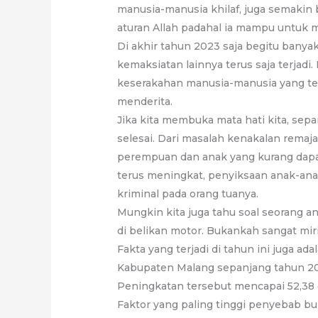
manusia-manusia khilaf, juga semakin 
aturan Allah padahal ia mampu untuk 
Di akhir tahun 2023 saja begitu banyak 
kemaksiatan lainnya terus saja terjadi.
keserakahan manusia-manusia yang te
menderita.
Jika kita membuka mata hati kita, sep
selesai. Dari masalah kenakalan remaja
perempuan dan anak yang kurang dapa
terus meningkat, penyiksaan anak-ana
kriminal pada orang tuanya.
Mungkin kita juga tahu soal seorang 
di belikan motor. Bukankah sangat miri
Fakta yang terjadi di tahun ini juga ad
Kabupaten Malang sepanjang tahun 20
Peningkatan tersebut mencapai 52,38
Faktor yang paling tinggi penyebab bun