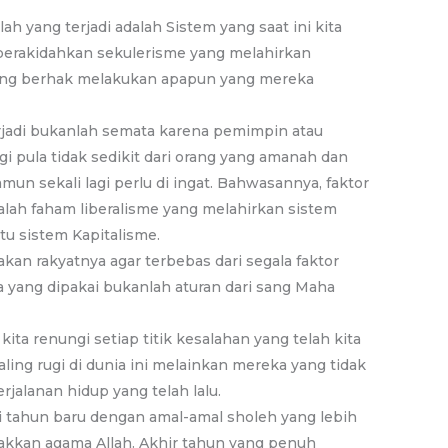
h yang terjadi adalah Sistem yang saat ini kita
 berakidahkan sekulerisme yang melahirkan
rang berhak melakukan apapun yang mereka
erjadi bukanlah semata karena pemimpin atau
agi pula tidak sedikit dari orang yang amanah dan
namun sekali lagi perlu di ingat. Bahwasannya, faktor
dalah faham liberalisme yang melahirkan sistem
tu sistem Kapitalisme.
n rakyatnya agar terbebas dari segala faktor
na yang dipakai bukanlah aturan dari sang Maha
h kita renungi setiap titik kesalahan yang telah kita
ling rugi di dunia ini melainkan mereka yang tidak
alanan hidup yang telah lalu.
i tahun baru dengan amal-amal sholeh yang lebih
akkan agama Allah. Akhir tahun yang penuh