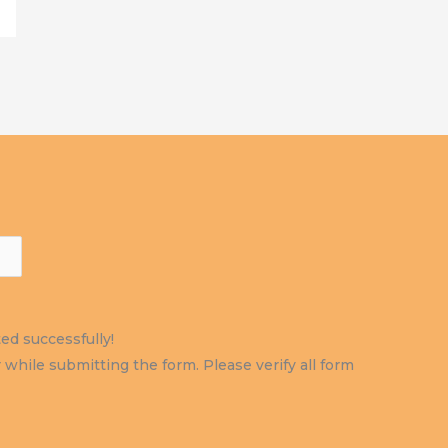
d successfully!
while submitting the form. Please verify all form