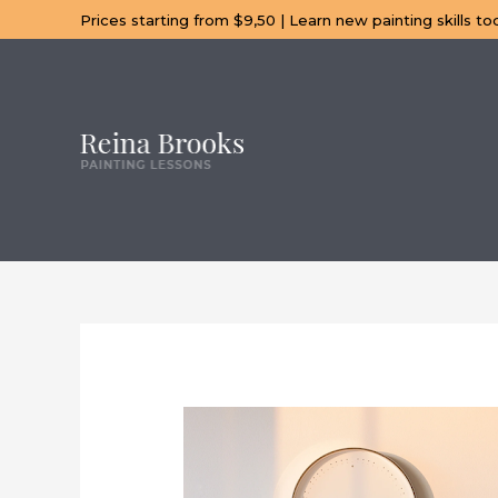
Lewati
Prices starting from $9,50 | Learn new painting skills to
ke
konten