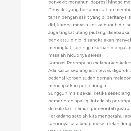
penyakit menahun, depresi hingga mem
Penyakit yang bertahun-tahun membuat
tahan dengan sakit yang di deritany
diri, karena merasa ketika bunuh diri s
Juga tingkat utang piutang, disebabk
bank atau pinjol disangka akan menye
meningkat, sehingga korban mengalam
masalah hidupnya selesai.
Komnas Perempuan melaporkan kekera
Ada kasus seorang istri tewas digorok
padahal korban sudah pernah melapor 
mendapatkan perlindungan.
Sungguh miris sekali ketika seseoran
pemerintah apalagi ini adalah perempu
di muliakan, namun pemerintah justru l
Terkadang setelah kita mengetahui apa-
tahunnya, kita kerap merasa lelah den