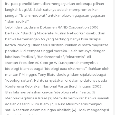
itu, para peneliti kemudian menganjurkan beberapa pilihan
langkah bagi AS. Salah satunya adalah mempromosikan
jaringan ”Islam moderat” untuk melawan gagasan-gagasan
“Islam radikal”.
Lebih dari itu, dalam Dokumen RAND Corporation 2006
bertajuk, “Building Moderate Muslim Networks” disebutkan
bahwa kemenangan AS yang tertinggi hanya bisa dicapai
ketika ideologi Islam terus dicitraburukkan di mata mayoritas
penduduk di tempat tinggal mereka. Salah satunya dengan
labelisasi “radikal”, “fundamentalis”, “ekstremis”, dll.
Mantan Presiden AS George W Bush pernah menyebut
ideologi Islam sebagai “ideologi para ekstremis”. Bahkan oleh
mantan PM Inggris Tony Blair, ideologi Islam dijuluki sebagai
“ideologi setan”. Hal itu ia nyatakan di dalam pidatonya pada
Konferensi Kebijakan Nasional Partai Buruh Inggris (2005).
Blair lalu menjelaskan ciri-ciri “ideologi setan” yaitu: (1)
Menolak legitimasi Israel; (2) Memiliki pemikiran bahwa syariah
adalah dasar hukum Islam; (3) Kaum Muslim harus menjadi
satu kesatuan dalam naungan Khalifah; (4) Tidak mengadopsi