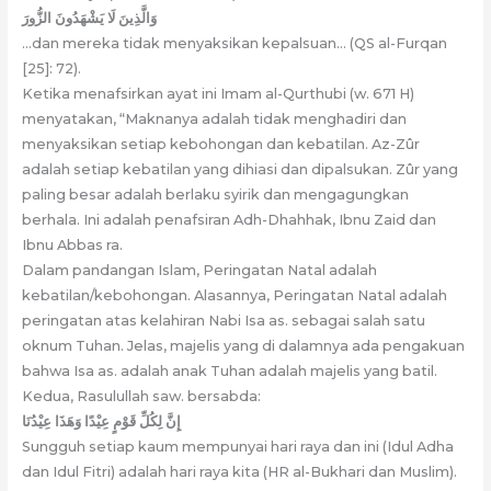
وَالَّذِينَ لَا يَشْهَدُونَ الزُّورَ
…dan mereka tidak menyaksikan kepalsuan… (QS al-Furqan
[25]: 72).
Ketika menafsirkan ayat ini Imam al-Qurthubi (w. 671 H)
menyatakan, “Maknanya adalah tidak menghadiri dan
menyaksikan setiap kebohongan dan kebatilan. Az-Zûr
adalah setiap kebatilan yang dihiasi dan dipalsukan. Zûr yang
paling besar adalah berlaku syirik dan mengagungkan
berhala. Ini adalah penafsiran Adh-Dhahhak, Ibnu Zaid dan
Ibnu Abbas ra.
Dalam pandangan Islam, Peringatan Natal adalah
kebatilan/kebohongan. Alasannya, Peringatan Natal adalah
peringatan atas kelahiran Nabi Isa as. sebagai salah satu
oknum Tuhan. Jelas, majelis yang di dalamnya ada pengakuan
bahwa Isa as. adalah anak Tuhan adalah majelis yang batil.
Kedua, Rasulullah saw. bersabda:
إِنَّ لِكُلِّ قَوْمٍ عِيْدًا وَهَذَا عِيْدُنَا
Sungguh setiap kaum mempunyai hari raya dan ini (Idul Adha
dan Idul Fitri) adalah hari raya kita (HR al-Bukhari dan Muslim).