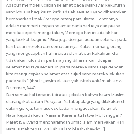
Adapun memberi ucapan selamat pada syiar-syiar kekufuran
yang khusus bagi kaum kafir adalah sesuatu yang diharamkan
berdasarkan ijmak (kesepakatan) para ulama. Contohnya
adalah memberi ucapan selamat pada hari raya dan puasa
mereka seperti mengatakan, “Semoga hari ini adalah hari
yang berkah bagimu.” Bisa juga dengan ucapan selamat pada
hari besar mereka dan semacamnya. Kalau memang orang
yang mengucapkan hal ini bisa selamat dari kekafiran, dia
tidak akan lolos dari perkara yang diharamkan. Ucapan
selamat hari raya seperti ini pada mereka sama saja dengan
kita mengucapkan selamat atas sujud yang mereka lakukan
pada salib.” (Ibnul Qayyim al-Jauziyah, Kitab Ahkâm Ahl adz-
Dzimmah, 1/441).
Dari semua hal tersebut di atas, jelaslah bahwa kaum Muslim
dilarang ikut dalam Perayaan Natal, apalagi yang dilakukan di
dalam gereja, termasuk sekadar mengucapkan Selamat
Natal kepada kaum Nasrani. Karena itu fatwa MUI tanggal 7
Maret 1981, yang mengharamkan umat Islam merayakan Hari
Natal sudah tepat. WalLâhu a’lam bi ash-shawâb. []