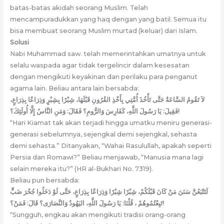
batas-batas akidah seorang Muslim. Telah
mencampuradukkan yang haq dengan yang batil. Semua itu
bisa membuat seorang Muslim murtad (keluar) dari Islam.
Solusi
Nabi Muhammad saw. telah memerintahkan umatnya untuk
selalu waspada agar tidak tergelincir dalam kesesatan
dengan mengikuti keyakinan dan perilaku para penganut
agama lain. Beliau antara lain bersabda:
لاَ تَقُومُ السَّاعَةُ حَتَّى تَأْخُذَ أُمَّتِي بِأَخْذِ القُرُونِ قَبْلَهَا، شِبْرًا بِشِبْرٍ وَذِرَاعًا بِذِرَاعٍ،
فَقِيلَ: يَا رَسُولَ اللَّهِ، كَفَارِسَ وَالرُّومِ؟ فَقَالَ: وَمَنِ النَّاسُ إِلَّا أُولَئِكَ؟!
“Hari Kiamat tak akan terjadi hingga umatku meniru generasi-
generasi sebelumnya, sejengkal demi sejengkal, sehasta
demi sehasta.” Ditanyakan, “Wahai Rasulullah, apakah seperti
Persia dan Romawi?” Beliau menjawab, “Manusia mana lagi
selain mereka itu?” (HR al-Bukhari No. 7319).
Beliau pun bersabda:
لَتَتْبَعُنَّ سَنَنَ مَنْ كَانَ قَبْلَكُمْ، شِبْرًا شِبْرًا وَذِرَاعًا بِذِرَاعٍ، حَتَّى لَوْ دَخَلُوا جُحْرَ ضَبٍّ
تَبِعْتُمُوهُمْ ، قُلْنَا: يَا رَسُولَ اللَّهِ، اليَهُودُ وَالنَّصَارَى؟ قَالَ: فَمَنْ؟!
“Sungguh, engkau akan mengikuti tradisi orang-orang