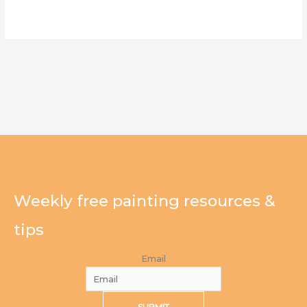
Weekly free painting resources &
tips
Email