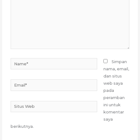
sini..
Name*
Simpan
nama, email,
dan situs
Email*
web saya
pada
peramban
Situs
ini untuk
Web
komentar
saya
berikutnya.