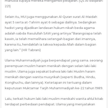
manusia supaya mereka mengambil pelajaran. (QS Al-Baqarah:
221)
Selain itu, MUI juga menggunakan Al-Quran surat Al-Maidah
ayat 5 serta at-Tahrim ayat 6 sebagai dalilnya. Sedangkan
hadist yang dijadikan landasan hukum nikah beda agama
adalah sabda Rasulullah SAW yang artinya:“Barangsiapa telah
kawin, ia telah memelihara setengah bagian dari imannya,
karena itu, hendaklah ia takwa kepada Allah dalam bagian
yang lain.” (HR Tabrani)
Ulama Muhammadiyah juga berpendapat yang sama. seorang
perempuan muslim haram menikah dengan selain laki-laki
muslim. Ulama juga sepakat bahwa laki-laki Muslim haram
menikah dengan wanita musyrikah (seperti Budha, Hindu,
Konghuchu, dan lainnya). Ketetapan ini tertuang dalam
keputusan Muktamar Tarjih Muhammadiyah ke-22 tahun 1989.
Lalu, terkait hukum laki-laki muslim menikahi wanita ahlul kitab
terdapat perbedaan pendapat. Ulama yang menyatakan