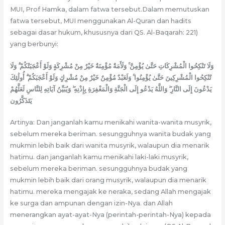
MUI, Prof Hamka, dalam fatwa tersebut.Dalam memutuskan
fatwa tersebut, MUI menggunakan Al-Quran dan hadits
sebagai dasar hukum, khususnya dari QS. Al-Baqarah: 221)
yang berbunyi:
وَلَا تَنْكِحُوا الْمُشْرِكَاتِ حَتَّىٰ يُؤْمِنَّ ۚ وَلَأَمَةٌ مُؤْمِنَةٌ خَيْرٌ مِنْ مُشْرِكَةٍ وَلَوْ أَعْجَبَتْكُمْ ۗ وَلَا
تُنْكِحُوا الْمُشْرِكِينَ حَتَّىٰ يُؤْمِنُوا ۚ وَلَعَبْدٌ مُؤْمِنٌ خَيْرٌ مِنْ مُشْرِكٍ وَلَوْ أَعْجَبَكُمْ ۗ أُولَٰئِكَ
يَدْعُونَ إِلَى النَّارِ ۖ وَاللَّهُ يَدْعُو إِلَى الْجَنَّةِ وَالْمَغْفِرَةِ بِإِذْنِهِ ۖ وَيُبَيِّنُ آيَاتِهِ لِلنَّاسِ لَعَلَّهُمْ
يَتَذَكَّرُون
Artinya: Dan janganlah kamu menikahi wanita-wanita musyrik,
sebelum mereka beriman. sesungguhnya wanita budak yang
mukmin lebih baik dari wanita musyrik, walaupun dia menarik
hatimu. dan janganlah kamu menikahi laki-laki musyrik,
sebelum mereka beriman. sesungguhnya budak yang
mukmin lebih baik dari orang musyrik, walaupun dia menarik
hatimu. mereka mengajak ke neraka, sedang Allah mengajak
ke surga dan ampunan dengan izin-Nya. dan Allah
menerangkan ayat-ayat-Nya (perintah-perintah-Nya) kepada