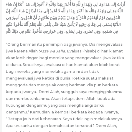
أَرَدْتُ إِلَى هَذَا وَمَا لِي وَلِهَذَا وَاللَّهِ مَا أُعْذَرُ بِهَذَا وَاللَّهِ لَا أَعُودُ إِلَى هَذَا أَبَدًا إِنْ شَاءَ
اللَّهُ وَمَالِي وَلِهَذَا، وَاللَّهِ مَا أُعْذَرُ بِهَذَا وَاللَّهِ لَا أَعُودُ إِلَى هَذَا أَبَدًا إِنْ شَاءَ اللَّهُ، إِنَّ
الْمُؤْمِنِينَ قَوْمٌ أَوْقَفَهُمُ الْقُرْآنُ وَحَالَ بَيْنَهُمْ وَبَيْنَ هَلَكَتِهِمْ أَنَّ الْمُؤْمِنَ أَسِيرٌ فِي
الدُّنْيَا يَسْعَى فِي فِكَاكِ رَقَبَتِهِ لَا يَأْمَنُ شَيْئًا حَتَّى يَلْقَى اللَّهَ يَعْلَمُ أَنَّهُ مَأْخُوذٌ عَلَيْهِ
فِي سَمْعِهِ، وَفِي بَصَرِهِ، وَفِي لِسَانِهِ، وَفِي جَوَارِحِهِ، مَأْخُوذٌ عَلَيْهِ فِي ذَلِكَ كُلِّهِ
“Orang beriman itu pemimpin bagi jiwanya. Dia mengevaluasi
jiwa karena Allah
‘A
zza wa
J
alla.
Evaluasi (hisab) di hari kiamat
akan lebih ringan bagi mereka yang mengevaluasi jiwa ketika
di dunia. Sebaliknya, evaluasi di hari kiamat akan lebih berat
bagi mereka yang memeluk agama ini dan tidak
mengevaluasi jiwa ketika di dunia. Ketika suatu maksiat
menggoda dan mengajak orang beriman, dia pun berkata
kepada jiwanya. ‘Demi Allah, sungguh saya menginginkanmu
dan membutuhkanmu. Akan tetapi, demi Allah, tidak ada
hubungan denganmu yang bisa menghalangi diriku
denganmu.’ Kemudian ia kembali berkata kepada jiwanya,
“Betapa jauh dari kebenaran. Saya tidak ingin melakukannya.
Apa urusanku dengan kemaksiatan tersebut? Demi Allah,