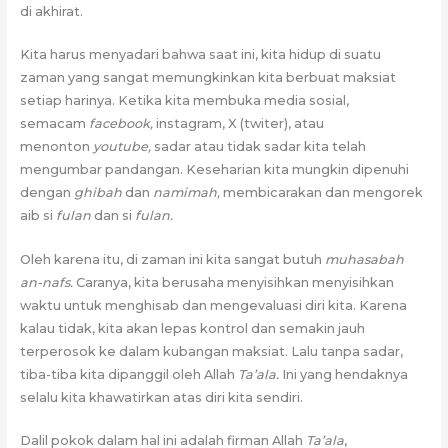
di akhirat.
Kita harus menyadari bahwa saat ini, kita hidup di suatu
zaman yang sangat memungkinkan kita berbuat maksiat
setiap harinya. Ketika kita membuka media sosial,
semacam
facebook,
instagram, X (twiter), atau
menonton
youtube,
sadar atau tidak sadar kita telah
mengumbar pandangan. Keseharian kita mungkin dipenuhi
dengan
ghibah
dan
namimah,
membicarakan dan mengorek
aib si
fulan
dan si
fulan.
Oleh karena itu, di zaman ini kita sangat butuh
muhasabah
an-nafs.
Caranya, kita berusaha menyisihkan menyisihkan
waktu untuk menghisab dan mengevaluasi diri kita. Karena
kalau tidak, kita akan lepas kontrol dan semakin jauh
terperosok ke dalam kubangan maksiat. Lalu tanpa sadar,
tiba-tiba kita dipanggil oleh Allah
Ta’ala.
Ini yang hendaknya
selalu kita khawatirkan atas diri kita sendiri.
Dalil pokok dalam hal ini adalah firman Allah
Ta’ala
,