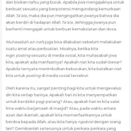
dari bisikan nafsu yang buruk. Apabila jiwa mengajaknya untuk
berbuat sesuatu yang berpotensi mengundang kemurkaan
Allah
Ta’ala
, maka dia pun mengingatkan jiwanya bahwa dia
akan berdiri di hadapan Allah
Ta’ala. S
ehingga jiwanya pun
berhenti mengajak untuk berbuat kemaksiatan dan dosa.
Muhasabah an-nafs
juga bisa dilakukan sebelum melakukan
suatu amal atau perbuatan. Misalnya, ketika kita
ingin
posting
sesuatu di media sosial, kita muhasabah jiwa
kita, apakah ada manfaatnya? Apakah niat kita sudah benar?
Apabila ternyata menimbulkan keburukan, kita batalkan niat
kita untuk
posting
di media sosial tersebut.
Oleh karena itu, sangat penting bagi kita untuk mengevalusi
diri kita setiap harinya. Apakah hari ini kita menyempatkan
untuk berdzikir pagi-petang? Atau, apakah hari ini kita salat
lima waktu berjamaah di masjid? Atau, pada waktu antara
azan dan ikamah, apakah kita memanfaatkannya untuk
berdoa kepada Allah, atau kita hanya
ngobrol
dengan orang
lain? Demikianlah seterusnya untuk perkara-perkara yang