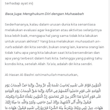
terhadap ayat ini)
Baca juga: Menghukum Diri dengan Muhasabah
Sederhananya, kalau dalam urusan dunia kita senantiasa
melakukan evaluasi agar kegiatan atau aktivitas selanjutnya
bisa lebih baik, mengapa hal yang sama tidak kita lakukan
untuk urusan akhirat? Yang bisa melakukan
muhasabah an-
nafs
adalah diri kita sendiri, bukan orang lain, karena orang lain
tidak tahu apa yang kita lakukan saat kita bersendirian dan
apa yang terbesit dalam hati kita. Sehingga yang paling tahu
kondisi kita, setelah Allah
Ta’ala,
adalah diri kita sendiri.
Al-Hasan Al-Bashri
rahimahullah
menuturkan,
الْمُؤْمِنُ قَوَّامٌ عَلَى نَفْسِهِ يُحَاسِبُ نَفْسَهُ لِلَّهِ عَزَّ وَجَلَّ، وَإِنَّمَا خَفَّ الْحِسَابُ يَوْمَ
الْقِيَامَةِ عَلَى قَوْمٍ حَاسَبُوا أَنْفُسَهُمْ فِي الدُّنْيَا، وَإِنَّمَا شَقَّ الْحِسَابُ يَوْمَ الْقِيَامَةِ
عَلَى قَوْمٍ أَخَذُوا هَذَا الْأَمْرَ مِنْ غَيْرِ مُحَاسَبَةٍ، إِنَّ الْمُؤْمِنَ يَفْجَأَهُ الشَّيْءُ وَيُعْجِبُهُ،
فَيَقُولُ وَاللَّهِ أَنِّي لَأَشْتَهِيكَ وَإِنَّكَ لَمِنْ حَاجَتِي، وَلَكِنْ وَاللَّهِ، مَا صِلَةٌ إِلَيْكَ
هَيْهَاتَ، حِيلَ بَيْنِي وَبَيْنَكَ وَيُفْرَطُ مِنْهُ الشَّيْءُ فَيَرْجِعُ إِلَى نَفْسِهِ فَيَقُولُ: هَيْهَاتَ مَا