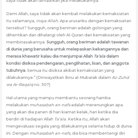
saya tidak akan dimaafkan jika melakukannya.
Demi Allah, saya tidak akan kembali melakukan kemaksiatan
itu selamanya,
insya Allah.
Apa urusanku dengan kemaksiatan
tersebut? Sungguh, orang beriman adalah golongan yang
dihentikan dan dihalangi oleh Al-Quran dari kemaksiatan yang
membinasakannya.
Sungguh, orang beriman adalah tawanan
di dunia yang berusaha untuk melepaskan kekangannya dan
merasa khawatir kalau dia menjumpai Allah
Ta’ala
dalam
kondisi disiksa pendengaran, penglihatan, lisan, dan anggota
tubuhnya.
Semua itu disiksa akibat kemaksiatan yang
dilakukannya.” (Diriwayatkan Ibnu al-Mubarak dalam
Az-Zuhd
wa Ar-Raqaiq
no. 307)
Hal utama yang mampu membantu seorang hamba
melakukan
muhasabah an-nafs
adalah merenungkan apa
yang akan dia panen di hari kiamat kelak, hari ketika dia
berdiri di hadapan Allah
Ta’ala
. Ketika itu, Allah akan
mengevaluasi segala yang dilakukannya selama hidup di dunia
ini. Dengan
muhasabah an-nafs,
dia bisa membentengi diri