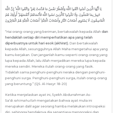
يَا أَيُّهَا الَّذِينَ آمَنُوا اتَّقُوا اللَّهَ وَلْتَنْظُرْ نَفْسٌ مَا قَدَّمَتْ لِغَدٍ ۖ وَاتَّقُوا اللَّهَ ۚ إِنَّ اللَّهَ
خَبِيرٌ بِمَا تَعْمَلُونَ. وَلَا تَكُونُوا كَالَّذِينَ نَسُوا اللَّهَ فَأَنْسَاهُمْ أَنْفُسَهُمْ ۚ أُولَٰئِكَ هُمُ
الْفَاسِقُونَ. لَا يَسْتَوِي أَصْحَابُ النَّارِ وَأَصْحَابُ الْجَنَّةِ ۚ أَصْحَابُ الْجَنَّةِ هُمُ الْفَائِزُونَ
“Hai orang-orang yang beriman, bertakwalah kepada Allah
dan
hendaklah setiap diri memperhatikan apa yang telah
diperbuatnya untuk hari esok (akhirat)
.
Dan bertakwalah
kepada Allah, sesungguhnya Allah Maha mengetahui apa yang
kamu kerjakan. Dan janganlah kamu seperti orang-orang yang
lupa kepada Allah, lalu Allah menjadikan mereka lupa kepada
mereka sendiri. Mereka itulah orang-orang yang fasik.
Tidaklah sama penghuni-penghuni neraka dengan penghuni-
penghuni surga. Penghuni-penghuni surga, itulah orang-orang
yang beruntung.” (QS. Al-Hasyr: 18-20)
Ketika menjelaskan ayat ini, Syekh Abdurrahman As-
Sa’di
rahimahullah
mengatakan bahwa ayat mulia ini
merupakan dalil agar seorang hamba melakukan introspeksi
diri, sehingga hendaknya dia senantiasa mengoreksi dan